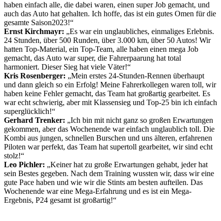
haben einfach alle, die dabei waren, einen super Job gemacht, und
auch das Auto hat gehalten. Ich hoffe, das ist ein gutes Omen für die
gesamte Saison2023!“
Ernst Kirchmayr:
„Es war ein unglaubliches, einmaliges Erlebnis.
24 Stunden, über 500 Runden, über 3.000 km, über 50 Autos! Wir
hatten Top-Material, ein Top-Team, alle haben einen mega Job
gemacht, das Auto war super, die Fahrerpaarung hat total
harmoniert. Dieser Sieg hat viele Väter!“
Kris Rosenberger:
„Mein erstes 24-Stunden-Rennen überhaupt
und dann gleich so ein Erfolg! Meine Fahrerkollegen waren toll, wir
haben keine Fehler gemacht, das Team hat großartig gearbeitet. Es
war echt schwierig, aber mit Klassensieg und Top-25 bin ich einfach
superglücklich!“
Gerhard Trenker:
„Ich bin mit nicht ganz so großen Erwartungen
gekommen, aber das Wochenende war einfach unglaublich toll. Die
Kombi aus jungen, schnellen Burschen und uns älteren, erfahrenen
Piloten war perfekt, das Team hat supertoll gearbeitet, wir sind echt
stolz!“
Leo Pichler:
„Keiner hat zu große Erwartungen gehabt, jeder hat
sein Bestes gegeben. Nach dem Training wussten wir, dass wir eine
gute Pace haben und wie wir die Stints am besten aufteilen. Das
Wochenende war eine Mega-Erfahrung und es ist ein Mega-
Ergebnis, P24 gesamt ist großartig!“
Keine Motor Freizeit Trends News mehr verpassen!