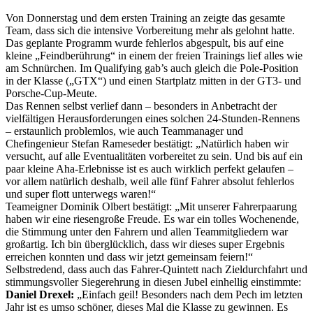
Von Donnerstag und dem ersten Training an zeigte das gesamte
Team, dass sich die intensive Vorbereitung mehr als gelohnt hatte.
Das geplante Programm wurde fehlerlos abgespult, bis auf eine
kleine „Feindberührung“ in einem der freien Trainings lief alles wie
am Schnürchen. Im Qualifying gab’s auch gleich die Pole-Position
in der Klasse („GTX“) und einen Startplatz mitten in der GT3- und
Porsche-Cup-Meute.
Das Rennen selbst verlief dann – besonders in Anbetracht der
vielfältigen Herausforderungen eines solchen 24-Stunden-Rennens
– erstaunlich problemlos, wie auch Teammanager und
Chefingenieur Stefan Rameseder bestätigt: „Natürlich haben wir
versucht, auf alle Eventualitäten vorbereitet zu sein. Und bis auf ein
paar kleine Aha-Erlebnisse ist es auch wirklich perfekt gelaufen –
vor allem natürlich deshalb, weil alle fünf Fahrer absolut fehlerlos
und super flott unterwegs waren!“
Teameigner Dominik Olbert bestätigt: „Mit unserer Fahrerpaarung
haben wir eine riesengroße Freude. Es war ein tolles Wochenende,
die Stimmung unter den Fahrern und allen Teammitgliedern war
großartig. Ich bin überglücklich, dass wir dieses super Ergebnis
erreichen konnten und dass wir jetzt gemeinsam feiern!“
Selbstredend, dass auch das Fahrer-Quintett nach Zieldurchfahrt und
stimmungsvoller Siegerehrung in diesen Jubel einhellig einstimmte:
Daniel Drexel:
„Einfach geil! Besonders nach dem Pech im letzten
Jahr ist es umso schöner, dieses Mal die Klasse zu gewinnen. Es