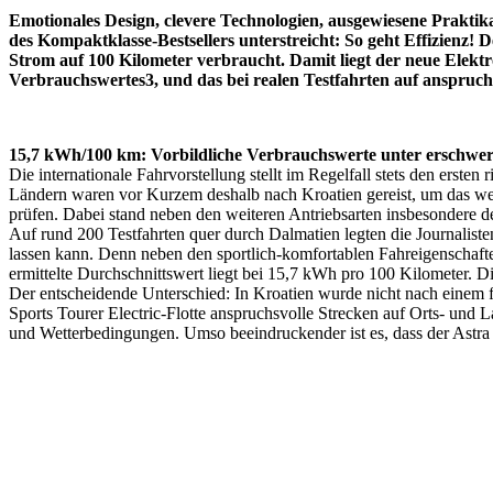
Emotionales Design, clevere Technologien, ausgewiesene Praktik
des Kompaktklasse-Bestsellers unterstreicht: So geht Effizienz!
Strom auf 100 Kilometer verbraucht. Damit liegt der neue Elekt
Verbrauchswertes3, und das bei realen Testfahrten auf anspruch
15,7 kWh/100 km: Vorbildliche Verbrauchswerte unter erschwe
Die internationale Fahrvorstellung stellt im Regelfall stets den erste
Ländern waren vor Kurzem deshalb nach Kroatien gereist, um das we
prüfen. Dabei stand neben den weiteren Antriebsarten insbesondere der
Auf rund 200 Testfahrten quer durch Dalmatien legten die Journalis
lassen kann. Denn neben den sportlich-komfortablen Fahreigenschaften
ermittelte Durchschnittswert liegt bei 15,7 kWh pro 100 Kilometer.
Der entscheidende Unterschied: In Kroatien wurde nicht nach einem fe
Sports Tourer Electric-Flotte anspruchsvolle Strecken auf Orts- un
und Wetterbedingungen. Umso beeindruckender ist es, dass der Astra S