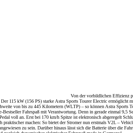
Von der vorbildlichen Effizienz 
. Der 115 kW (156 PS) starke Astra Sports Tourer Electric ermöglich
chweite von bis zu 445 Kilometern (WLTP) – so können Astra Sports To
asse-Bestseller Fahrspaß mit Verantwortung. Denn in gerade einmal 9,5
al voll an. Erst bei 170 km/h Spitze ist elektronisch abgeregelt Schlu
h praktischer machen: So bietet der Stromer nun erstmals V2L – Vehicl
gewiesen zu sein. Darüber hinaus lässt sich die Batterie über die Fahre