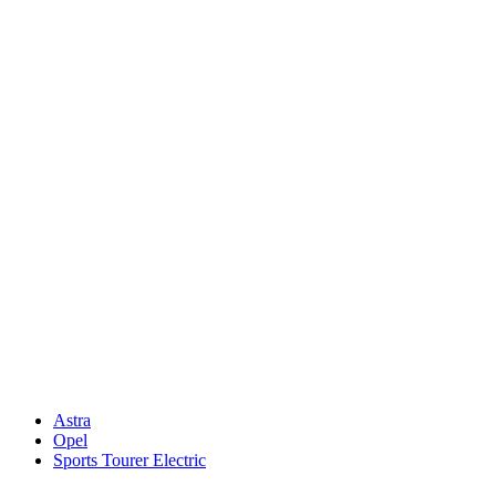
Keine Motor Freizeit Trends News mehr verpassen!
Jetzt Newsletter kostenlos abonnieren.
Wir respektieren den
Datenschutz
! Eine Abmeldung vom Newsletter is
An welche Email-Adresse sollen wir die Motor Freizeit Trends 
Your email
johnsmith@example.com
Newsletter abonnieren
Astra
Opel
Sports Tourer Electric