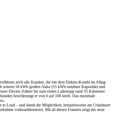
profitieren auch alle Kunden, die mit dem Elektro-Kombi im Alltag
t mit seinem 58 kWh großen Akku (55 kWh nutzbare Kapazität) und
urer Electric-Fahrer bis zum ersten Ladestopp rund 35 Kilometer
 Sekunden beschleunigt er von 0 auf 100 km/h. Das maximale
ss.
e to Load – und damit die Möglichkeit, beispielsweise am Urlaubsort
rkabine vorkonditionieren. Mit all diesen Features zeigt der neue