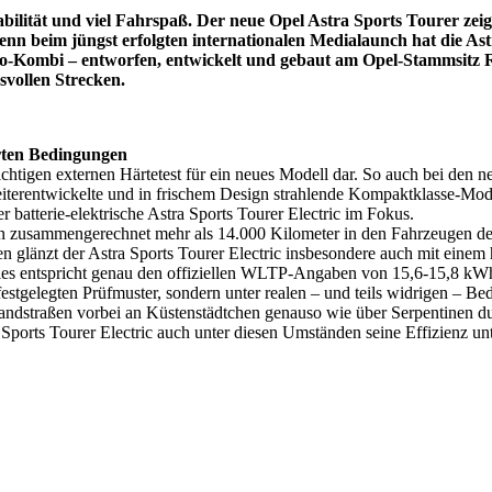
abilität und viel Fahrspaß. Der neue Opel Astra Sports Tourer z
 Denn beim jüngst erfolgten internationalen Medialaunch hat die A
ro-Kombi – entworfen, entwickelt und gebaut am Opel-Stammsitz R
svollen Strecken.
rten Bedingungen
n richtigen externen Härtetest für ein neues Modell dar. So auch bei den
iterentwickelte und in frischem Design strahlende Kompaktklasse-Mod
 batterie-elektrische Astra Sports Tourer Electric im Fokus.
ten zusammengerechnet mehr als 14.000 Kilometer in den Fahrzeugen de
 glänzt der Astra Sports Tourer Electric insbesondere auch mit einem 
 Dies entspricht genau den offiziellen WLTP-Angaben von 15,6-15,8 kW
stgelegten Prüfmuster, sondern unter realen – und teils widrigen – Bed
d Landstraßen vorbei an Küstenstädtchen genauso wie über Serpentinen
ports Tourer Electric auch unter diesen Umständen seine Effizienz unte