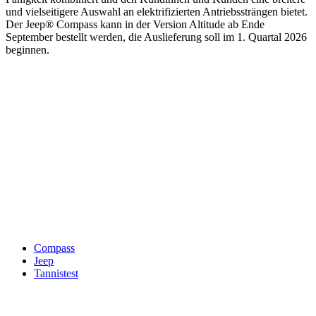
und vielseitigere Auswahl an elektrifizierten Antriebssträngen bietet.
Der Jeep® Compass kann in der Version Altitude ab Ende
September bestellt werden, die Auslieferung soll im 1. Quartal 2026
beginnen.
Keine Motor Freizeit Trends News mehr verpassen!
Jetzt Newsletter kostenlos abonnieren.
Wir respektieren den
Datenschutz
! Eine Abmeldung vom Newsletter
ist jederzeit möglich.
An welche Email-Adresse sollen wir die Motor Freizeit Trends
News senden?
Your email
johnsmith@example.com
Newsletter abonnieren
Compass
Jeep
Tannistest