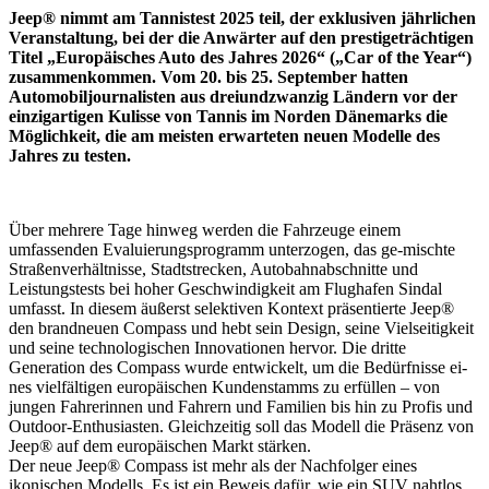
Jeep® nimmt am Tannistest 2025 teil, der exklusiven jährlichen
Veranstaltung, bei der die Anwärter auf den prestigeträchtigen
Titel „Europäisches Auto des Jahres 2026“ („Car of the Year“)
zusammenkommen. Vom 20. bis 25. September hatten
Automobiljournalisten aus dreiundzwanzig Ländern vor der
einzigartigen Kulisse von Tannis im Norden Dänemarks die
Möglichkeit, die am meisten erwarteten neuen Modelle des
Jahres zu testen.
Über mehrere Tage hinweg werden die Fahrzeuge einem
umfassenden Evaluierungsprogramm unterzogen, das ge-mischte
Straßenverhältnisse, Stadtstrecken, Autobahnabschnitte und
Leistungstests bei hoher Geschwindigkeit am Flughafen Sindal
umfasst. In diesem äußerst selektiven Kontext präsentierte Jeep®
den brandneuen Compass und hebt sein Design, seine Vielseitigkeit
und seine technologischen Innovationen hervor. Die dritte
Generation des Compass wurde entwickelt, um die Bedürfnisse ei-
nes vielfältigen europäischen Kundenstamms zu erfüllen – von
jungen Fahrerinnen und Fahrern und Familien bis hin zu Profis und
Outdoor-Enthusiasten. Gleichzeitig soll das Modell die Präsenz von
Jeep® auf dem europäischen Markt stärken.
Der neue Jeep® Compass ist mehr als der Nachfolger eines
ikonischen Modells. Es ist ein Beweis dafür, wie ein SUV nahtlos