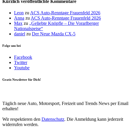
Kürzlich veröffentlichte Kommentare
Leon
zu
ACS Auto-Renntage Frauenfeld 2026
Anna
zu
ACS Auto-Renntage Frauenfeld 2026
Max
zu
„Geliebte Knöpfle – Die Vorarlberger
Nationalspeise“
daniel
zu
Der Neue Mazda CX-5
Folge uns bei
Facebook
Twitter
Youtube
Gratis Newsletter für Dich!
Your email
johnsmith@example.com
Newsletter abonnieren
Täglich neue Auto, Motorsport, Freizeit und Trends News per Email
erhalten!
Wir respektieren den
Datenschutz
. Die Anmeldung kann jederzeit
widerrufen werden.