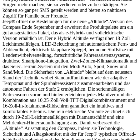
Sorgen mehr machen, sie zu verlieren oder zu beschädigen. Sie
können so-gar per SMS geteilt werden und bieten so nahtlosen
Zugriff für Familie oder Freunde.
Jeep® öffnet die Bestellungen für die neue „Altitude“-Version des
Compass Ende September und erweitert die Produktpalette um ein
gut ausgestattetes Paket, das als e-Hybrid- und vollelektrische
Version erhältlich ist. Der e-Hybrid Altitude verfügt über 18-Zoll-
Leichtmetallfelgen, LED-Beleuchtung mit automatischem Fern- und
Abblendlicht, elektrisch klappbare Spiegel, bequeme Stoffsitze mit
Lendenwirbelverstellung, fortschrittliche Fahrerassistenzsysteme,
drahtlose Smartphone-Integration, Zwei-Zonen-Klimaautomatik und
das Selec-Terrain-System mit den Modi Auto, Sport, Snow und
Sand/Mud. Die Sicherheit von „Altitude“ bleibt auf dem neuesten
Stand der Technik, wobei Standardfunktionen wie der adaptive
Tempomat und der Spurhalteassistent zusammenarbeiten und das
autonome Fahren der Stufe 2 ermöglichen. Die serienmäßigen
Parksensoren vorne und hinten erleichtern jedes Manöver und die
Kombination aus 10,25-Zoll-Voll-TFT-Digitalkombiinstrument und
16-Zoll-In-fotainment-Bildschirm garantiert ein intuitives und
komfortables Erlebnis. Die rein elektrische Variante zeichnet sich
durch 19-Zoll-Leichtmetallfelgen mit Diamantschliff und eine
Mehrlenker-Hinterradaufhängung aus. Damit verbessert die
„Altitude“-Ausstattung den Compass, indem sie Technologie,
Sicherheit und Alltagskomfort mit der für Jeep® typischen Offroad-
Fähigkeit kombiniert und den Kundinnen und Kunden eine breitere