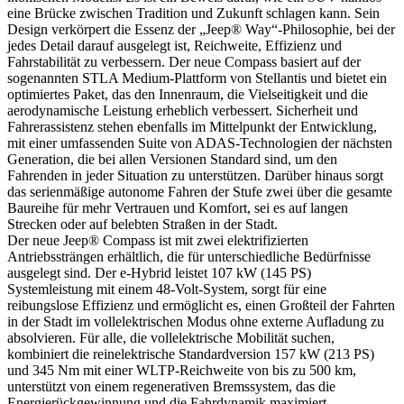
eine Brücke zwischen Tradition und Zukunft schlagen kann. Sein
Design verkörpert die Essenz der „Jeep® Way“-Philosophie, bei der
jedes Detail darauf ausgelegt ist, Reichweite, Effizienz und
Fahrstabilität zu verbessern. Der neue Compass basiert auf der
sogenannten STLA Medium-Plattform von Stellantis und bietet ein
optimiertes Paket, das den Innenraum, die Vielseitigkeit und die
aerodynamische Leistung erheblich verbessert. Sicherheit und
Fahrerassistenz stehen ebenfalls im Mittelpunkt der Entwicklung,
mit einer umfassenden Suite von ADAS-Technologien der nächsten
Generation, die bei allen Versionen Standard sind, um den
Fahrenden in jeder Situation zu unterstützen. Darüber hinaus sorgt
das serienmäßige autonome Fahren der Stufe zwei über die gesamte
Baureihe für mehr Vertrauen und Komfort, sei es auf langen
Strecken oder auf belebten Straßen in der Stadt.
Der neue Jeep® Compass ist mit zwei elektrifizierten
Antriebssträngen erhältlich, die für unterschiedliche Bedürfnisse
ausgelegt sind. Der e-Hybrid leistet 107 kW (145 PS)
Systemleistung mit einem 48-Volt-System, sorgt für eine
reibungslose Effizienz und ermöglicht es, einen Großteil der Fahrten
in der Stadt im vollelektrischen Modus ohne externe Aufladung zu
absolvieren. Für alle, die vollelektrische Mobilität suchen,
kombiniert die reinelektrische Standardversion 157 kW (213 PS)
und 345 Nm mit einer WLTP-Reichweite von bis zu 500 km,
unterstützt von einem regenerativen Bremssystem, das die
Energierückgewinnung und die Fahrdynamik maximiert.