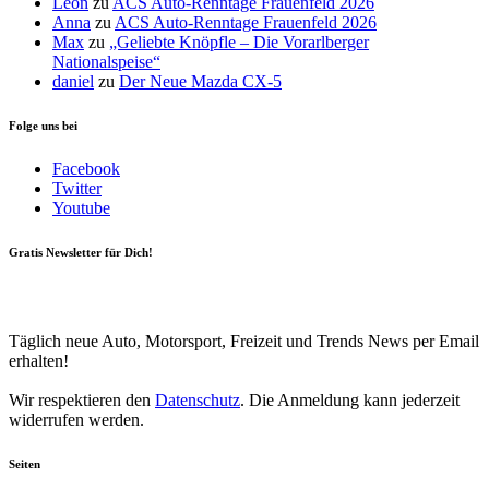
Leon
zu
ACS Auto-Renntage Frauenfeld 2026
Anna
zu
ACS Auto-Renntage Frauenfeld 2026
Max
zu
„Geliebte Knöpfle – Die Vorarlberger
Nationalspeise“
daniel
zu
Der Neue Mazda CX-5
Folge uns bei
Facebook
Twitter
Youtube
Gratis Newsletter für Dich!
Your email
johnsmith@example.com
Newsletter abonnieren
Täglich neue Auto, Motorsport, Freizeit und Trends News per Email
erhalten!
Wir respektieren den
Datenschutz
. Die Anmeldung kann jederzeit
widerrufen werden.
Seiten