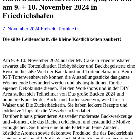
am 9. + 10. November 2024 in
Friedrichshafen
7. November 2024
Freizeit
,
Termine
0
Die süße Leidenschaft, die kleine Köstlichkeiten zaubert!
Am 9. + 10. November 2024 auf der My Cake in Friedrichshafen
erwartet alle Tortenkünstler, Hobbybäcker und Backbegeisterte eine
Reise in die süße Welt der Backkunst und Tortendekoration. Beim
IGT-Tortenwettbewerb können die Ausstellungsstücke das ganze
Wochenende bewundert werden und als Inspirationen für die
eigenen Dekokünste dienen. Bei den Workshops und in der DIY-
Area stellen sich Teilnehmer von Das große Backen 2024 und
populäre Künstler der Back- und Tortenszene vor, wie Christa
Walser und Die Zuckerbäckerin. Sie haben leckere Rezepte und
exklusive Tipps für die Messebesucher dabei.
Darüber hinaus präsentieren Aussteller modernste Backwerkzeuge
und –formen, die das Backen erleichtern und erstaunliche Motive
ermöglichen. Sie finden eine bunte Palette an feine Zutaten,
köstliche Aromen sowie dekorative Produkte, die das Backerlebnis
steigern und sowohl Profis als auch Hobbybäcker dazu inspirieren,