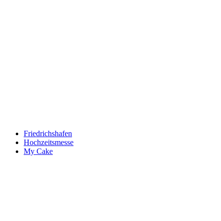
Keine Motor Freizeit Trends News mehr verpassen!
Jetzt Newsletter kostenlos abonnieren.
Wir respektieren den
Datenschutz
! Eine Abmeldung vom Newsletter
ist jederzeit möglich.
An welche Email-Adresse sollen wir die Motor Freizeit Trends
News senden?
Your email
johnsmith@example.com
Newsletter abonnieren
Friedrichshafen
Hochzeitsmesse
My Cake