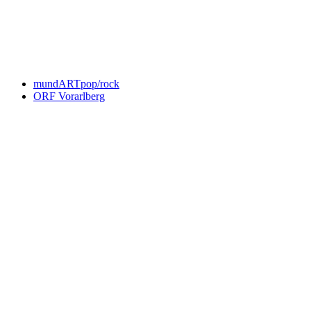
An welche Email-Adresse sollen wir die Motor Freizeit Trends
News senden?
Your email
johnsmith@example.com
Newsletter abonnieren
mundARTpop/rock
ORF Vorarlberg