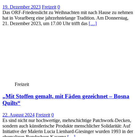
19. Dezember 2023
Freizeit
0
Das ORF-Friedenslicht zu Weihnachten mit nach Hause zu nehmen
hat in Vorarlberg eine jahrzehntelange Tradition. Am Donnerstag,
21. Dezember 2023, um 17.00 Uhr trifft das
[…]
Freizeit
„Mit Stoffen gemalt, mit Fäden gezeichnet – Bosna
Quilts“
22. August 2024
Freizeit
0
Es sind nicht nur hochwertige, mehrschichtige Patchwork-Decken,
sondern auch künstlerische Produkte menschlicher Solidarität: Auf
Initiative der Malerin Lucia Lienhard-Giesinger wurden 1993 in der
ehemaligen Bundesheer-Kaserne
[…]