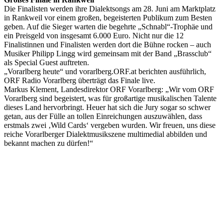
Die Finalisten werden ihre Dialektsongs am 28. Juni am Marktplatz
in Rankweil vor einem großen, begeisterten Publikum zum Besten
geben. Auf die Sieger warten die begehrte „Schnabl“-Trophäe und
ein Preisgeld von insgesamt 6.000 Euro. Nicht nur die 12
Finalistinnen und Finalisten werden dort die Bühne rocken – auch
Musiker Philipp Lingg wird gemeinsam mit der Band „Brassclub“
als Special Guest auftreten.
„Vorarlberg heute“ und vorarlberg.ORF.at berichten ausführlich,
ORF Radio Vorarlberg überträgt das Finale live.
Markus Klement, Landesdirektor ORF Vorarlberg: „Wir vom ORF
Vorarlberg sind begeistert, was für großartige musikalischen Talente
dieses Land hervorbringt. Heuer hat sich die Jury sogar so schwer
getan, aus der Fülle an tollen Einreichungen auszuwählen, dass
erstmals zwei ‚Wild Cards‘ vergeben wurden. Wir freuen, uns diese
reiche Vorarlberger Dialektmusikszene multimedial abbilden und
bekannt machen zu dürfen!“
Keine Motor Freizeit Trends News mehr verpassen!
Jetzt Newsletter kostenlos abonnieren.
Wir respektieren den
Datenschutz
! Eine Abmeldung vom Newsletter
ist jederzeit möglich.