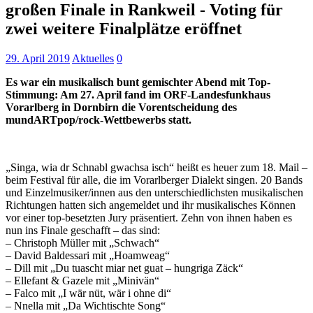
großen Finale in Rankweil - Voting für
zwei weitere Finalplätze eröffnet
29. April 2019
Aktuelles
0
Es war ein musikalisch bunt gemischter Abend mit Top-
Stimmung: Am 27. April fand im ORF-Landesfunkhaus
Vorarlberg in Dornbirn die Vorentscheidung des
mundARTpop/rock-Wettbewerbs statt.
„Singa, wia dr Schnabl gwachsa isch“ heißt es heuer zum 18. Mail –
beim Festival für alle, die im Vorarlberger Dialekt singen. 20 Bands
und Einzelmusiker/innen aus den unterschiedlichsten musikalischen
Richtungen hatten sich angemeldet und ihr musikalisches Können
vor einer top-besetzten Jury präsentiert. Zehn von ihnen haben es
nun ins Finale geschafft – das sind:
– Christoph Müller mit „Schwach“
– David Baldessari mit „Hoamweag“
– Dill mit „Du tuascht miar net guat – hungriga Zäck“
– Ellefant & Gazele mit „Minivän“
– Falco mit „I wär nüt, wär i ohne di“
– Nnella mit „Da Wichtischte Song“