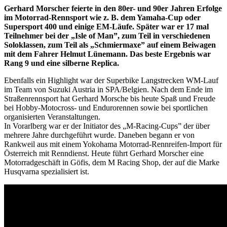
Gerhard Morscher feierte in den 80er- und 90er Jahren Erfolge
im Motorrad-Rennsport wie z. B. dem Yamaha-Cup oder
Supersport 400 und einige EM-Läufe. Später war er 17 mal
Teilnehmer bei der „Isle of Man”, zum Teil in verschiedenen
Soloklassen, zum Teil als „Schmiermaxe” auf einem Beiwagen
mit dem Fahrer Helmut Lünemann. Das beste Ergebnis war
Rang 9 und eine silberne Replica.
Ebenfalls ein Highlight war der Superbike Langstrecken WM-Lauf
im Team von Suzuki Austria in SPA/Belgien. Nach dem Ende im
Straßenrennsport hat Gerhard Morsche bis heute Spaß und Freude
bei Hobby-Motocross- und Endurorennen sowie bei sportlichen
organisierten Veranstaltungen.
In Vorarlberg war er der Initiator des „M-Racing-Cups” der über
mehrere Jahre durchgeführt wurde. Daneben begann er von
Rankweil aus mit einem Yokohama Motorrad-Rennreifen-Import für
Österreich mit Renndienst. Heute führt Gerhard Morscher eine
Motorradgeschäft in Göfis, dem M Racing Shop, der auf die Marke
Husqvarna spezialisiert ist.