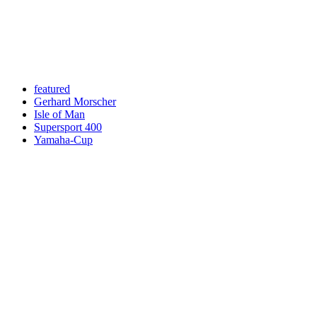
An welche Email-Adresse sollen wir die Motor Freizeit Trends
News senden?
Your email
johnsmith@example.com
Newsletter abonnieren
featured
Gerhard Morscher
Isle of Man
Supersport 400
Yamaha-Cup