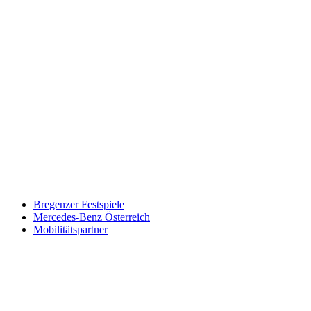
Keine Motor Freizeit Trends News mehr verpassen!
Jetzt Newsletter kostenlos abonnieren.
Wir respektieren den
Datenschutz
! Eine Abmeldung vom Newsletter
ist jederzeit möglich.
An welche Email-Adresse sollen wir die Motor Freizeit Trends
News senden?
Your email
johnsmith@example.com
Newsletter abonnieren
Bregenzer Festspiele
Mercedes-Benz Österreich
Mobilitätspartner