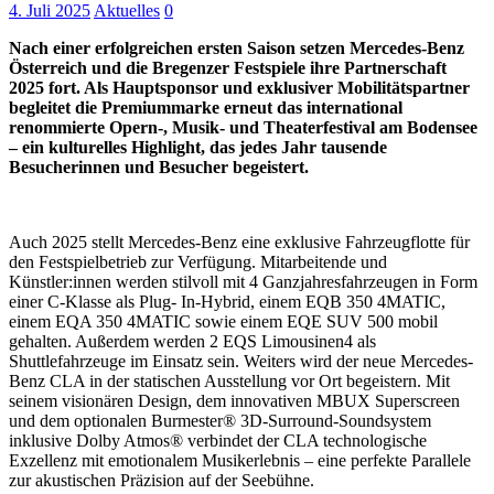
4. Juli 2025
Aktuelles
0
Nach einer erfolgreichen ersten Saison setzen Mercedes-Benz
Österreich und die Bregenzer Festspiele ihre Partnerschaft
2025 fort. Als Hauptsponsor und exklusiver Mobilitätspartner
begleitet die Premiummarke erneut das international
renommierte Opern-, Musik- und Theaterfestival am Bodensee
– ein kulturelles Highlight, das jedes Jahr tausende
Besucherinnen und Besucher begeistert.
Auch 2025 stellt Mercedes-Benz eine exklusive Fahrzeugflotte für
den Festspielbetrieb zur Verfügung. Mitarbeitende und
Künstler:innen werden stilvoll mit 4 Ganzjahresfahrzeugen in Form
einer C-Klasse als Plug- In-Hybrid, einem EQB 350 4MATIC,
einem EQA 350 4MATIC sowie einem EQE SUV 500 mobil
gehalten. Außerdem werden 2 EQS Limousinen4 als
Shuttlefahrzeuge im Einsatz sein. Weiters wird der neue Mercedes-
Benz CLA in der statischen Ausstellung vor Ort begeistern. Mit
seinem visionären Design, dem innovativen MBUX Superscreen
und dem optionalen Burmester® 3D-Surround-Soundsystem
inklusive Dolby Atmos® verbindet der CLA technologische
Exzellenz mit emotionalem Musikerlebnis – eine perfekte Parallele
zur akustischen Präzision auf der Seebühne.