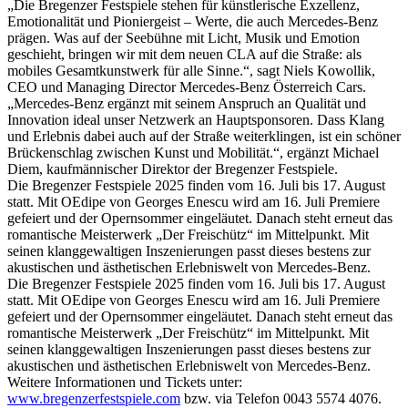
„Die Bregenzer Festspiele stehen für künstlerische Exzellenz,
Emotionalität und Pioniergeist – Werte, die auch Mercedes-Benz
prägen. Was auf der Seebühne mit Licht, Musik und Emotion
geschieht, bringen wir mit dem neuen CLA auf die Straße: als
mobiles Gesamtkunstwerk für alle Sinne.“, sagt Niels Kowollik,
CEO und Managing Director Mercedes-Benz Österreich Cars.
„Mercedes-Benz ergänzt mit seinem Anspruch an Qualität und
Innovation ideal unser Netzwerk an Hauptsponsoren. Dass Klang
und Erlebnis dabei auch auf der Straße weiterklingen, ist ein schöner
Brückenschlag zwischen Kunst und Mobilität.“, ergänzt Michael
Diem, kaufmännischer Direktor der Bregenzer Festspiele.
Die Bregenzer Festspiele 2025 finden vom 16. Juli bis 17. August
statt. Mit OEdipe von Georges Enescu wird am 16. Juli Premiere
gefeiert und der Opernsommer eingeläutet. Danach steht erneut das
romantische Meisterwerk „Der Freischütz“ im Mittelpunkt. Mit
seinen klanggewaltigen Inszenierungen passt dieses bestens zur
akustischen und ästhetischen Erlebniswelt von Mercedes-Benz.
Die Bregenzer Festspiele 2025 finden vom 16. Juli bis 17. August
statt. Mit OEdipe von Georges Enescu wird am 16. Juli Premiere
gefeiert und der Opernsommer eingeläutet. Danach steht erneut das
romantische Meisterwerk „Der Freischütz“ im Mittelpunkt. Mit
seinen klanggewaltigen Inszenierungen passt dieses bestens zur
akustischen und ästhetischen Erlebniswelt von Mercedes-Benz.
Weitere Informationen und Tickets unter:
www.bregenzerfestspiele.com
bzw. via Telefon 0043 5574 4076.