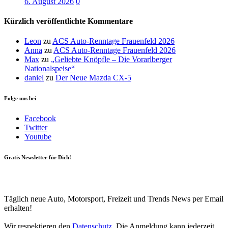
6. August 2026
0
Kürzlich veröffentlichte Kommentare
Leon
zu
ACS Auto-Renntage Frauenfeld 2026
Anna
zu
ACS Auto-Renntage Frauenfeld 2026
Max
zu
„Geliebte Knöpfle – Die Vorarlberger
Nationalspeise“
daniel
zu
Der Neue Mazda CX-5
Folge uns bei
Facebook
Twitter
Youtube
Gratis Newsletter für Dich!
Your email
johnsmith@example.com
Newsletter abonnieren
Täglich neue Auto, Motorsport, Freizeit und Trends News per Email
erhalten!
Wir respektieren den
Datenschutz
. Die Anmeldung kann jederzeit