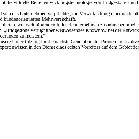
 die virtuelle Reifenentwicklungstechnologie von Bridgestone zum Ein
ich das Unternehmen verpflichtet, die Verwirklichung einer nachhalti
nd kundenorientierten Mehrwert schafft.
mierten, weltweit führenden Industrieunternehmen zusammenzuarbeiten.
. „Bridgestone verfügt über wegweisendes Knowhow bei der Entwickl
rderungen zu meistern.“
unsere Unterstützung für die nächste Generation der Pioniere innovat
ertenwissen in den Dienst eines echten Vorreiters auf dem Gebiet der e
t jederzeit möglich.
News senden?