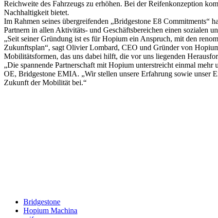
Reichweite des Fahrzeugs zu erhöhen. Bei der Reifenkonzeption kommt
Nachhaltigkeit bietet.
Im Rahmen seines übergreifenden „Bridgestone E8 Commitments“ hat s
Partnern in allen Aktivitäts- und Geschäftsbereichen einen sozialen u
„Seit seiner Gründung ist es für Hopium ein Anspruch, mit den renom
Zukunftsplan“, sagt Olivier Lombard, CEO und Gründer von Hopium
Mobilitätsformen, das uns dabei hilft, die vor uns liegenden Herausfo
„Die spannende Partnerschaft mit Hopium unterstreicht einmal mehr 
OE, Bridgestone EMIA. „Wir stellen unsere Erfahrung sowie unser Exp
Zukunft der Mobilität bei.“
Keine Motor Freizeit Trends News mehr verpassen!
Jetzt Newsletter kostenlos abonnieren.
Wir respektieren den
Datenschutz
! Eine Abmeldung vom Newsletter is
An welche Email-Adresse sollen wir die Motor Freizeit Trends 
Your email
johnsmith@example.com
Newsletter abonnieren
Bridgestone
Hopium Machina