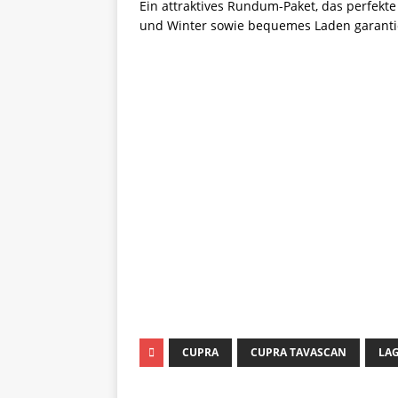
Ein attraktives Rundum-Paket, das perfekt
und Winter sowie bequemes Laden garanti
Keine Motor Freizeit Tren
Jetzt Newsletter kostenlos abonnieren
Wir respektieren den
Datenschutz
! Ein
An welche Email-Adresse sollen wir di
johnsmith@example.com
Your
email
CUPRA
CUPRA TAVASCAN
LA