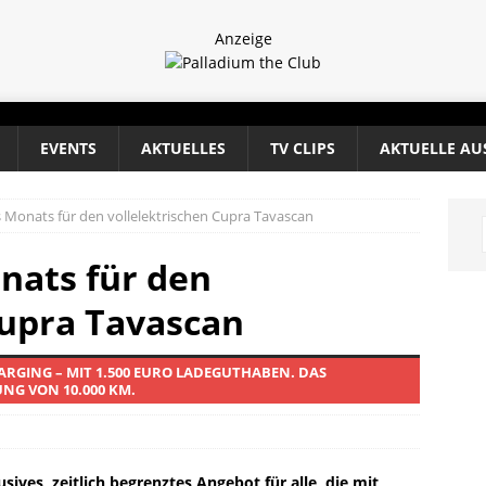
Anzeige
EVENTS
AKTUELLES
TV CLIPS
AKTUELLE AU
s Monats für den vollelektrischen Cupra Tavascan
nats für den
Cupra Tavascan
ARGING – MIT 1.500 EURO LADEGUTHABEN. DAS
NG VON 10.000 KM.
usives, zeitlich begrenztes Angebot für alle, die mit