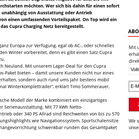
rchstarten möchten. Wer sich bis dahin für einen sofort
– unabhängig von Ausstattung oder Antrieb
t von einen umfassenden Vorteilspaket. On Top wird ein
das Cupra Charging Netz bereitgestellt.
ABO
anz Europa zur Verfügung, egal ob AC-, oder schnelles
Mit 
 den Winter vorbereitet, denn es gibt einen Satz Cupra
erhä
zu.
direk
noch Neuland. Mit unserem Lager-Deal für den Cupra
os-Paket bieten – damit unsere Kunden nicht nur eines
erhalten, sondern auch rund ums Jahr bestens mobil
inal Winterkompletträder“, erklärt Timo Sommerauer,
ische Modell der Marke kombiniert ein einzigartiges
her Serienausstattung. Mit 77 kWh Netto-
trieb oder 340 PS Allrad sind Reichweiten von bis zu 570
tungshighlights wie Navigationssystem, Sportschalensitze
Wir 
Anhängevorrichtung schwenkbar runden das Gesamtpaket
unse