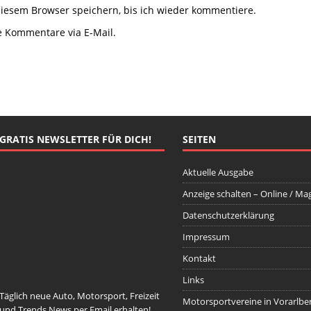
iesem Browser speichern, bis ich wieder kommentiere.
e Kommentare via E-Mail.
GRATIS NEWSLETTER FÜR DICH!
SEITEN
Aktuelle Ausgabe
Anzeige schalten – Online / Ma
Datenschutzerklärung
johnsmith@example.com
Your
email
Impressum
Newsletter abonnieren
Kontakt
Links
Täglich neue Auto, Motorsport, Freizeit
Motorsportvereine in Vorarlbe
und Trends News per Email erhalten!