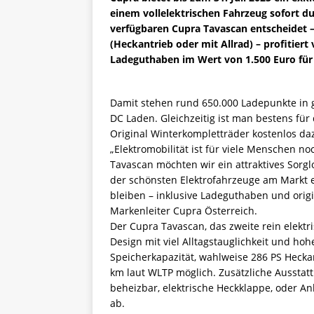
einem vollelektrischen Fahrzeug sofort du
verfügbaren Cupra Tavascan entscheidet 
(Heckantrieb oder mit Allrad) – profitier
Ladeguthaben im Wert von 1.500 Euro für 
Damit stehen rund 650.000 Ladepunkte in g
DC Laden. Gleichzeitig ist man bestens für
Original Winterkompletträder kostenlos da
„Elektromobilität ist für viele Menschen 
Tavascan möchten wir ein attraktives Sorgl
der schönsten Elektrofahrzeuge am Markt 
bleiben – inklusive Ladeguthaben und orig
Markenleiter Cupra Österreich.
Der Cupra Tavascan, das zweite rein elektr
Design mit viel Alltagstauglichkeit und ho
Speicherkapazität, wahlweise 286 PS Heckan
km laut WLTP möglich. Zusätzliche Ausstat
beheizbar, elektrische Heckklappe, oder 
ab.