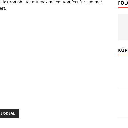
e Elektromobilität mit maximalem Komfort für Sommer
FOL
ert.
ds News mehr verpassen!
KÜR
.
e Abmeldung vom Newsletter ist jederzeit möglich.
e Motor Freizeit Trends News senden?
Newsletter abonnieren
GER-DEAL