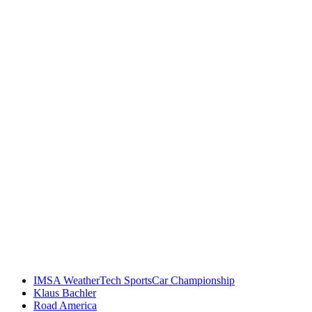
Keine Motor Freizeit Trends News mehr verpassen!
Jetzt Newsletter kostenlos abonnieren.
Wir respektieren den
Datenschutz
! Eine Abmeldung vom Newsletter
ist jederzeit möglich.
An welche Email-Adresse sollen wir die Motor Freizeit Trends
News senden?
Your email
johnsmith@example.com
Newsletter abonnieren
IMSA WeatherTech SportsCar Championship
Klaus Bachler
Road America