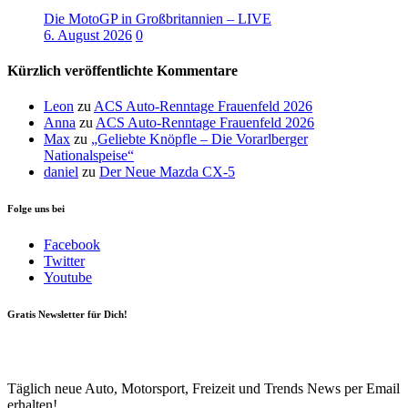
Die MotoGP in Großbritannien – LIVE
6. August 2026
0
Kürzlich veröffentlichte Kommentare
Leon
zu
ACS Auto-Renntage Frauenfeld 2026
Anna
zu
ACS Auto-Renntage Frauenfeld 2026
Max
zu
„Geliebte Knöpfle – Die Vorarlberger
Nationalspeise“
daniel
zu
Der Neue Mazda CX-5
Folge uns bei
Facebook
Twitter
Youtube
Gratis Newsletter für Dich!
Your email
johnsmith@example.com
Newsletter abonnieren
Täglich neue Auto, Motorsport, Freizeit und Trends News per Email
erhalten!