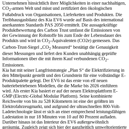
Unternehmen hinsichtlich ihrer Möglichkeiten in einer nachhaltigen,
CO
-armen Welt und misst und zertifiziert den ökologischen
2
Fußabdruck von Organisationen, Lieferketten und Produkten. Die
Treibhausgasbilanz des Kia EV6 wurde auf Basis des international
anerkannten Standards PAS 2050 ermittelt. Die aussagekräftige
Produktbewertung des Carbon Trust umfasst die Emissionen von
der Gewinnung der Rohstoffe bis zum Ende der Lebensdauer des
Produkts und wird in CO
-Äquivalenten (CO2e) gemessen. Das
2
Carbon-Trust-Siegel „CO
Measured“ bestätigt die Genauigkeit
2
dieser Messungen und liefert den Kunden unabhängig geprüfte
Informationen über die mit ihrem Kauf verbundenen CO
-
2
Emissionen.
Kia hat mit seiner Langfriststrategie „Plan S“ die Elektrifizierung in
den Mittelpunkt gestellt und den Grundstein für eine vollständige E-
Produktpalette gelegt. Der EV6 ist das erste von elf neuen
batteriebetriebenen Modellen, die die Marke bis 2026 einführen
wird. Als erster Kia basiert er auf der neuen Elektroplattform E-
GMP (Electric-Global Modular Platform). Seine kombinierte
Reichweite von bis zu 528 Kilometern ist eine der größten im
Elektrofahrzeugmarkt, und aufgrund der ultraschnellen 800-Volt-
Ladetechnologie lässt er sich an einer entsprechend leistungsfähigen
Ladestation in nur 18 Minuten von 10 auf 80 Prozent aufladen.
Darüber hinaus ist das Interieur des EV6 außergewöhnlich
geräumig. Zugleich zeigt sich hier der ganzheitlich umweltorientierte