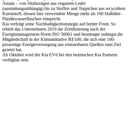
Ansatz – von Sitzbezügen aus veganem Leder
(ausstattungsabhängig) bis zu Stoffen und Teppichen aus recyceltem
Kunststoff, dessen hier verwendete Menge mehr als 100 Halbliter-
Plastikwasserflaschen entspricht.
Kia verfolgt seine Nachhaltigkeitsstrategie auf breiter Front. So
erhielt das Unternehmen 2019 die Zertifizierung nach der
Energiemanagement-Norm ISO 50001 und beantragte unlängst die
Mitgliedschaft in der Klimainitiative RE100, die sich eine 100-
prozentige Energieversorgung aus erneuerbaren Quellen zum Ziel
gesetzt hat.
Ab Oktober wird der Kia EV6 bei den heimischen Kia Partnern
verfügbar sein.
Keine Motor Freizeit Trends News mehr verpassen!
Jetzt Newsletter kostenlos abonnieren.
Wir respektieren den
Datenschutz
! Eine Abmeldung vom Newsletter
ist jederzeit möglich.
An welche Email-Adresse sollen wir die Motor Freizeit Trends
News senden?
Your email
johnsmith@example.com