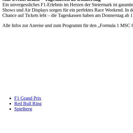
Ein unvergessliches F1-Erlebnis im Herzen der Steiermark ist garant
Shows und Air Displays sorgen für ein perfektes Race Weekend. In
Chance auf Tickets lebt – die Tageskassen haben am Donnerstag ab 12
Alle Infos zur Anreise und zum Programm für den „Formula 1 MSC C
Keine Motor Freizeit Trends News mehr verpassen!
Jetzt Newsletter kostenlos abonnieren.
Wir respektieren den
Datenschutz
! Eine Abmeldung vom Newsletter is
An welche Email-Adresse sollen wir die Motor Freizeit Trends 
Your email
johnsmith@example.com
Newsletter abonnieren
F1 Grand Prix
Red Bull Ring
Spielberg