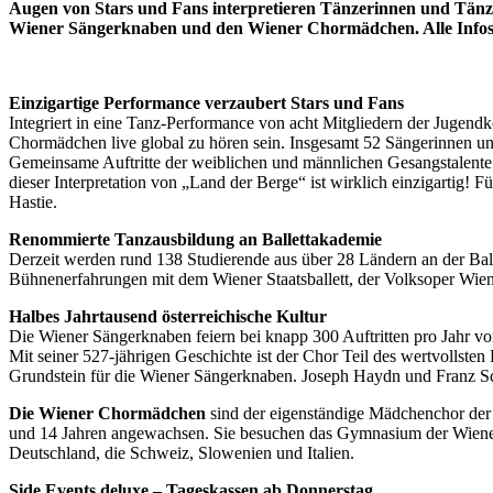
Augen von Stars und Fans interpretieren Tänzerinnen und Tänze
Wiener Sängerknaben und den Wiener Chormädchen. Alle Infos
Einzigartige Performance verzaubert Stars und Fans
Integriert in eine Tanz-Performance von acht Mitgliedern der Juge
Chormädchen live global zu hören sein. Insgesamt 52 Sängerinnen u
Gemeinsame Auftritte der weiblichen und männlichen Gesangstalent
dieser Interpretation von „Land der Berge“ ist wirklich einzigartig! F
Hastie.
Renommierte Tanzausbildung an Ballettakademie
Derzeit werden rund 138 Studierende aus über 28 Ländern an der Bal
Bühnenerfahrungen mit dem Wiener Staatsballett, der Volksoper Wie
Halbes Jahrtausend österreichische Kultur
Die Wiener Sängerknaben feiern bei knapp 300 Auftritten pro Jahr vor
Mit seiner 527-jährigen Geschichte ist der Chor Teil des wertvollste
Grundstein für die Wiener Sängerknaben. Joseph Haydn und Franz S
Die Wiener Chormädchen
sind der eigenständige Mädchenchor de
und 14 Jahren angewachsen. Sie besuchen das Gymnasium der Wiener 
Deutschland, die Schweiz, Slowenien und Italien.
Side Events deluxe – Tageskassen ab Donnerstag