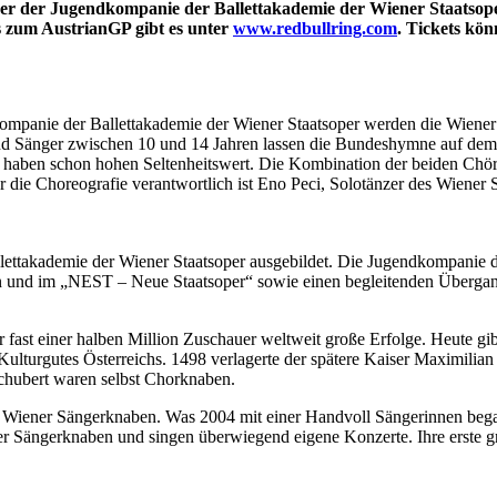
r der Jugendkompanie der Ballettakademie der Wiener Staatsoper
 zum AustrianGP gibt es unter
www.redbullring.com
. Tickets kö
ndkompanie der Ballettakademie der Wiener Staatsoper werden die Wien
nd Sänger zwischen 10 und 14 Jahren lassen die Bundeshymne auf dem 
e haben schon hohen Seltenheitswert. Die Kombination der beiden C
ür die Choreografie verantwortlich ist Eno Peci, Solotänzer des Wiener S
lettakademie der Wiener Staatsoper ausgebildet. Die Jugendkompanie d
n und im „NEST – Neue Staatsoper“ sowie einen begleitenden Übergan
 fast einer halben Million Zuschauer weltweit große Erfolge. Heute gib
n Kulturgutes Österreichs. 1498 verlagerte der spätere Kaiser Maximili
chubert waren selbst Chorknaben.
r Wiener Sängerknaben. Was 2004 mit einer Handvoll Sängerinnen be
Sängerknaben und singen überwiegend eigene Konzerte. Ihre erste gr