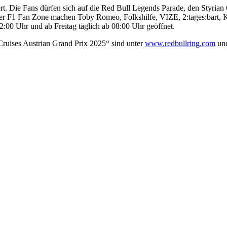
iert. Die Fans dürfen sich auf die Red Bull Legends Parade, den Styri
 der F1 Fan Zone machen Toby Romeo, Folkshilfe, VIZE, 2:tages:bart,
:00 Uhr und ab Freitag täglich ab 08:00 Uhr geöffnet.
ruises Austrian Grand Prix 2025“ sind unter
www.redbullring.com
und
t jederzeit möglich.
News senden?