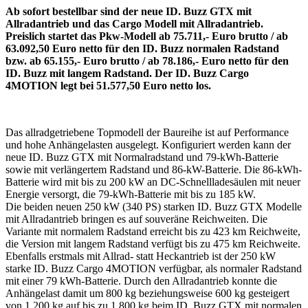
Ab sofort bestellbar sind der neue ID. Buzz GTX mit
Allradantrieb und das Cargo Modell mit Allradantrieb.
Preislich startet das Pkw-Modell ab 75.711,- Euro brutto / ab
63.092,50 Euro netto für den ID. Buzz normalen Radstand
bzw. ab 65.155,- Euro brutto / ab 78.186,- Euro netto für den
ID. Buzz mit langem Radstand. Der ID. Buzz Cargo
4MOTION legt bei 51.577,50 Euro netto los.
Das allradgetriebene Topmodell der Baureihe ist auf Performance
und hohe Anhängelasten ausgelegt. Konfiguriert werden kann der
neue ID. Buzz GTX mit Normalradstand und 79-kWh-Batterie
sowie mit verlängertem Radstand und 86-kW-Batterie. Die 86-kWh-
Batterie wird mit bis zu 200 kW an DC-Schnellladesäulen mit neuer
Energie versorgt, die 79-kWh-Batterie mit bis zu 185 kW.
Die beiden neuen 250 kW (340 PS) starken ID. Buzz GTX Modelle
mit Allradantrieb bringen es auf souveräne Reichweiten. Die
Variante mit normalem Radstand erreicht bis zu 423 km Reichweite,
die Version mit langem Radstand verfügt bis zu 475 km Reichweite.
Ebenfalls erstmals mit Allrad- statt Heckantrieb ist der 250 kW
starke ID. Buzz Cargo 4MOTION verfügbar, als normaler Radstand
mit einer 79 kWh-Batterie. Durch den Allradantrieb konnte die
Anhängelast damit um 800 kg beziehungsweise 600 kg gesteigert
von 1.200 kg auf bis zu 1.800 kg beim ID. Buzz GTX mit normalen