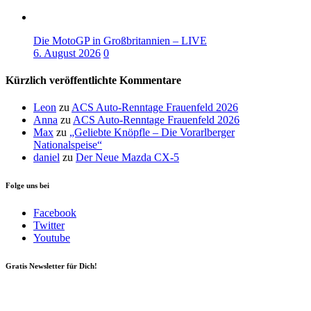
Die MotoGP in Großbritannien – LIVE
6. August 2026
0
Kürzlich veröffentlichte Kommentare
Leon
zu
ACS Auto-Renntage Frauenfeld 2026
Anna
zu
ACS Auto-Renntage Frauenfeld 2026
Max
zu
„Geliebte Knöpfle – Die Vorarlberger
Nationalspeise“
daniel
zu
Der Neue Mazda CX-5
Folge uns bei
Facebook
Twitter
Youtube
Gratis Newsletter für Dich!
Your email
johnsmith@example.com
Newsletter abonnieren