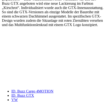
Buzz GTX angeboten wird eine neue Lackierung im Farbton
„Kirschrot“. Individualisiert wurde auch die GTX-Innenausstattung.
So sind die GTX-Versionen als einzige Modelle der Baureihe mit
einem schwarzen Dachhimmel ausgestattet. Im spezifischen GTX-
Design wurden zudem die Sitzanlage mit roten Ziernähten versehen
und das Multifunktionslenkrad mit einem GTX Logo konzipiert.
Keine Motor Freizeit Trends News mehr verpassen!
Jetzt Newsletter kostenlos abonnieren.
Wir respektieren den
Datenschutz
! Eine Abmeldung vom Newsletter
ist jederzeit möglich.
An welche Email-Adresse sollen wir die Motor Freizeit Trends
News senden?
Your email
johnsmith@example.com
Newsletter abonnieren
ID. Buzz Cargo 4MOTION
ID. Buzz GTX
VW