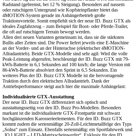
Radstand (gebremst, bei 12 % Steigung). Besonders auf nassem
oder rutschigem Untergrund wie Kopfsteinpflaster bietet das
4MOTION-System gerade im Anhängerbetrieb große
Traktionsvorteile. Somit empfiehlt sich der neue ID. Buzz GTX als
ideales Zugfahrzeug – zum Beispiel für Boot- oder Pferde-Trailer,
die oft auf rutschigem Terrain bewegt werden.
Allen drei neuen Varianten gemeinsam ist, dass sie die stärksten
Bullis aller Zeiten sind. Die Power liefert jeweils eine E-Maschine
an der Vorder- und an der Hinterachse (elektrischer 4MOTION-
Allradantrieb). Beide GTX-Modelle sind sehr agil: Wird die volle
Peak-Leistung abgerufen, beschleunigt der ID. Buzz GTX mit 79-
kWh-Batterie in 6,1 Sekunden auf 100 km/h; die lange Version mit
86-kWh-Batterie absolviert den Sprint in 6,5 Sekunden. Ein
weiteres Plus der ID. Buzz GTX Modelle ist die hervorragende
Traktion durch den elektrischen Allradantrieb. Dank der
Antriebsperformance steigt auch hier die maximale Anhängelast:
Individualisierte GTX-Ausstattung
Der neue ID. Buzz GTX differenziert sich optisch und
ausstattungsseitig von den ID. Buzz Pro-Modellen. Besonders
markant ist die individualisierte GTX-Frontpartie mit schwarz
hochglänzenden Karosserieelementen. Für den ID. Buzz GTX
kommt zudem die serienmäßige 20-Zoll-Leichtmetallfelge des Typs
„Solna“ zum Einsatz. Ebenfalls serienmäßig: ein Sportfahrwerk und
„IQ.LIGHT – LED-Matrixscheinwerfer“. Exklusiv für den ID.