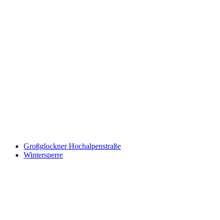
Keine Motor Freizeit Trends News mehr verpassen!
Jetzt Newsletter kostenlos abonnieren.
Wir respektieren den
Datenschutz
! Eine Abmeldung vom Newsletter
ist jederzeit möglich.
An welche Email-Adresse sollen wir die Motor Freizeit Trends
News senden?
Your email
johnsmith@example.com
Newsletter abonnieren
Großglockner Hochalpenstraße
Wintersperre