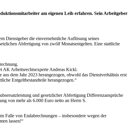
roduktionsmitarbeiter am eigenen Leib erfahren. Sein Arbeitgeber
einem Dienstgeber die einvernehmliche Auflösung seines
esetzlichen Abfertigung von zwölf Monatsentgelten. Eine stattliche
erechnung.
tet AK Arbeitsrechtsexperte Andreas Kickl.
e aus dem Jahr 2023 herangezogen, obwohl das Dienstverhältnis erst
ttliche Entgeltbestandteile herangezogen.“
aubsersatzleistung und gesetzlicher Abfertigung Differenzansprüche
ung von mehr als 6.000 Euro netto an Herrn S.
ade im Falle von Endabrechnungen – insbesondere wegen der
hmen lassen!“