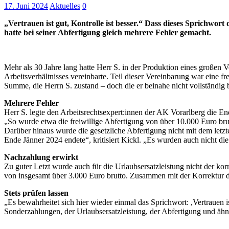
17. Juni 2024
Aktuelles
0
„Vertrauen ist gut, Kontrolle ist besser.“ Dass dieses Sprichwor
hatte bei seiner Abfertigung gleich mehrere Fehler gemacht.
Mehr als 30 Jahre lang hatte Herr S. in der Produktion eines großen V
Arbeitsverhältnisses vereinbarte. Teil dieser Vereinbarung war eine f
Summe, die Herrn S. zustand – doch die er beinahe nicht vollständig
Mehrere Fehler
Herr S. legte den Arbeitsrechtsexpert:innen der AK Vorarlberg die E
„So wurde etwa die freiwillige Abfertigung von über 10.000 Euro brutt
Darüber hinaus wurde die gesetzliche Abfertigung nicht mit dem let
Ende Jänner 2024 endete“, kritisiert Kickl. „Es wurden auch nicht di
Nachzahlung erwirkt
Zu guter Letzt wurde auch für die Urlaubsersatzleistung nicht der ko
von insgesamt über 3.000 Euro brutto. Zusammen mit der Korrektur d
Stets prüfen lassen
„Es bewahrheitet sich hier wieder einmal das Sprichwort: ,Vertrauen 
Sonderzahlungen, der Urlaubsersatzleistung, der Abfertigung und ähn