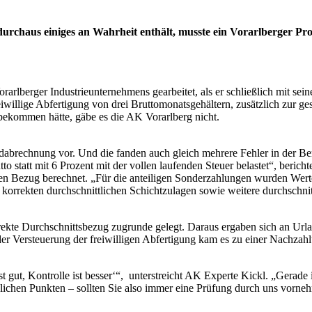
t durchaus einiges an Wahrheit enthält, musste ein Vorarlberger P
orarlberger Industrieunternehmens gearbeitet, als er schließlich mit s
reiwillige Abfertigung von drei Bruttomonatsgehältern, zusätzlich zur g
 bekommen hätte, gäbe es die AK Vorarlberg nicht.
ndabrechnung vor. Und die fanden auch gleich mehrere Fehler in der B
o statt mit 6 Prozent mit der vollen laufenden Steuer belastet“, berich
zten Bezug berechnet. „Für die anteiligen Sonderzahlungen wurden Wert
e korrekten durchschnittlichen Schichtzulagen sowie weitere durchschni
rrekte Durchschnittsbezug zugrunde gelegt. Daraus ergaben sich an Url
er Versteuerung der freiwilligen Abfertigung kam es zu einer Nachzahl
ist gut, Kontrolle ist besser‘“, unterstreicht AK Experte Kickl. „Ger
lichen Punkten – sollten Sie also immer eine Prüfung durch uns vorne