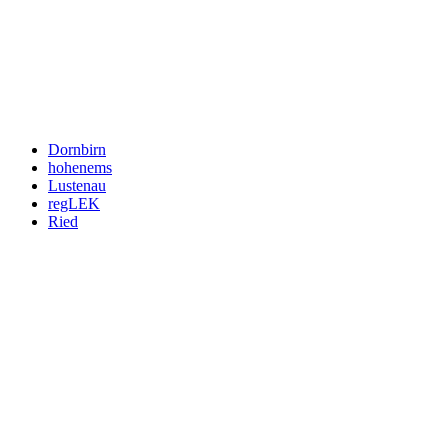
Wir respektieren den
Datenschutz
! Eine Abmeldung vom Newsletter is
An welche Email-Adresse sollen wir die Motor Freizeit Trends 
Your email
johnsmith@example.com
Newsletter abonnieren
Dornbirn
hohenems
Lustenau
regLEK
Ried