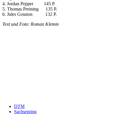
4. Jordan Pepper 145 P.
5. Thomas Preining 135 P.
6. Jules Gounon 132 P.
T
ext und Foto: Roman Klemm
Keine Motor Freizeit Trends News mehr verpassen!
Jetzt Newsletter kostenlos abonnieren.
Wir respektieren den
Datenschutz
! Eine Abmeldung vom Newsletter
ist jederzeit möglich.
An welche Email-Adresse sollen wir die Motor Freizeit Trends
News senden?
Your email
johnsmith@example.com
Newsletter abonnieren
DTM
Sachsenring