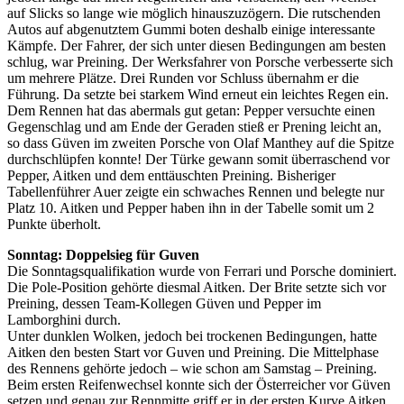
auf Slicks so lange wie möglich hinauszuzögern. Die rutschenden
Autos auf abgenutztem Gummi boten deshalb einige interessante
Kämpfe. Der Fahrer, der sich unter diesen Bedingungen am besten
schlug, war Preining. Der Werksfahrer von Porsche verbesserte sich
um mehrere Plätze. Drei Runden vor Schluss übernahm er die
Führung. Da setzte bei starkem Wind erneut ein leichtes Regen ein.
Dem Rennen hat das abermals gut getan: Pepper versuchte einen
Gegenschlag und am Ende der Geraden stieß er Prening leicht an,
so dass Güven im zweiten Porsche von Olaf Manthey auf die Spitze
durchschlüpfen konnte! Der Türke gewann somit überraschend vor
Pepper, Aitken und dem enttäuschten Preining. Bisheriger
Tabellenführer Auer zeigte ein schwaches Rennen und belegte nur
Platz 10. Aitken und Pepper haben ihn in der Tabelle somit um 2
Punkte überholt.
Sonntag: Doppelsieg für Guven
Die Sonntagsqualifikation wurde von Ferrari und Porsche dominiert.
Die Pole-Position gehörte diesmal Aitken. Der Brite setzte sich vor
Preining, dessen Team-Kollegen Güven und Pepper im
Lamborghini durch.
Unter dunklen Wolken, jedoch bei trockenen Bedingungen, hatte
Aitken den besten Start vor Guven und Preining. Die Mittelphase
des Rennens gehörte jedoch – wie schon am Samstag – Preining.
Beim ersten Reifenwechsel konnte sich der Österreicher vor Güven
setzen und genau zur Rennmitte griff er in der ersten Kurve Aitken