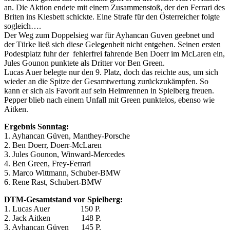
an. Die Aktion endete mit einem Zusammenstoß, der den Ferrari des
Briten ins Kiesbett schickte. Eine Strafe für den Österreicher folgte
sogleich….
Der Weg zum Doppelsieg war für Ayhancan Guven geebnet und
der Türke ließ sich diese Gelegenheit nicht entgehen. Seinen ersten
Podestplatz fuhr der fehlerfrei fahrende Ben Doerr im McLaren ein,
Jules Gounon punktete als Dritter vor Ben Green.
Lucas Auer belegte nur den 9. Platz, doch das reichte aus, um sich
wieder an die Spitze der Gesamtwertung zurückzukämpfen. So
kann er sich als Favorit auf sein Heimrennen in Spielberg freuen.
Pepper blieb nach einem Unfall mit Green punktelos, ebenso wie
Aitken.
Ergebnis Sonntag
:
1. Ayhancan Güven, Manthey-Porsche
2. Ben Doerr, Doerr-McLaren
3. Jules Gounon, Winward-Mercedes
4. Ben Green, Frey-Ferrari
5. Marco Wittmann, Schuber-BMW
6. Rene Rast, Schubert-BMW
DTM-Gesamtstand vor
Spielberg:
1. Lucas Auer 150 P.
2. Jack Aitken 148 P.
3. Ayhancan Güven 145 P.