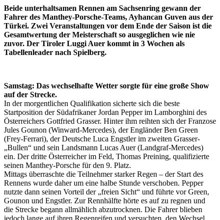
Beide unterhaltsamen Rennen am Sachsenring gewann der
Fahrer des Manthey-Porsche-Teams, Ayhancan Guven aus der
Türkei. Zwei Veranstaltungen vor dem Ende der Saison ist die
Gesamtwertung der Meisterschaft so ausgeglichen wie nie
zuvor. Der Tiroler Luggi Auer kommt in 3 Wochen als
Tabellenleader nach Spielberg.
Samstag: Das wechselhafte Wetter sorgte für eine große Show
auf der Strecke.
In der morgentlichen Qualifikation sicherte sich die beste
Startposition der Südafrikaner Jordan Pepper im Lamborghini des
Österreichers Gottfried Grasser. Hinter ihm reihten sich der Franzose
Jules Gounon (Winward-Mercedes), der Engländer Ben Green
(Frey-Ferrari), der Deutsche Luca Engstler im zweiten Grasser-
„Bullen“ und sein Landsmann Lucas Auer (Landgraf-Mercedes)
ein. Der dritte Österreicher im Feld, Thomas Preining, qualifizierte
seinen Manthey-Porsche für den 9. Platz.
Mittags überraschte die Teilnehmer starker Regen – der Start des
Rennens wurde daher um eine halbe Stunde verschoben. Pepper
nutzte dann seinen Vorteil der „freien Sicht“ und führte vor Green,
Gounon und Engstler. Zur Rennhälfte hörte es auf zu regnen und
die Strecke begann allmählich abzutrocknen. Die Fahrer blieben
jedoch lange auf ihren Regenreifen und versuchten, den Wechsel