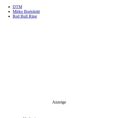
DTM
Mirko Bortolotti
Red Bull Ring
Anzeige