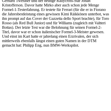
Gerhard Tweraser und der heutige Rallycross-Star Johan
Kristofferson. Davor hatte Mirko aber auch schon jede Menge
Formel-1-Testerfahrung. Er testete für Ferrari (für die er in Fiorano
die Jahresbestleistung eines gewissen Kimi Räikkönen unterbot, was
ihn prompt auf das Cover der Gazzetta dello Sport brachte), für Toro
Rosso (als Red Bull Junior) und für Williams (zugleich mit Valtteri
Bottas). Der letzte Test war die Belohnung für seinen Formel-2-
Titel, davor war er schon italienischer Formel-3-Meister gewesen.
Und einst im Kart hatte er jahrelang einen Erzrivalen, der sich
mittlerweils ebenfalls längst einen guten Namen in der DTM
gemacht hat: Philipp Eng, nun BMW-Werkspilot.