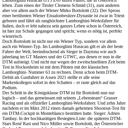
Lamborghini Huracan GT3 Evo sitzen Fahrer, die in Österreich
leben. Zum einen der Tiroler Clemens Schmid (31), zum anderen
aber vor allem auch der Wiener Mirko Bortolotti (32). Der Spross
einer berühmten Wiener Eissalonbesitzer-Dynastie ist zwar in Trient
geboren und fährt als ranghöchster Lamborghini-Werksfahrer für
Italien, doch er lebt nahezu sein ganzes Leben schon in Österreich,
ist hier zur Schule gegangen und spricht, wenn es nötig ist, perfekt
wienerisch.
Doch Bortolotti ist nicht nur ein Wiener Typ, sondern vor allem
auch ein Winner-Typ. Im Lamborghini Huracan gilt er als der beste
Fahrer der Welt, beeindruckend als Sieger in Daytona wie auch
jahrelang im GT Masters und der GTWC, aus denen er nun in die
DTM aufsteigt. Und nicht nur wegen der zweitschnellsten Zeit beim
Test in Hockenheim ist mit dem Piloten mit der klassischen
Lamborghini- Nummer 63 zu rechnen. Denn schon beim DTM-
Debüt als Gastfahrer in Assen 2021 stellte er alle seine
Markenkollegen sofort in den Schatten – er raste gleich auf das
Podium.
Der Schritt in die Königsklasse DTM ist für Bortolotti nun nur
logisch – und das gemeinsam mit seinem „Lebensteam“ Grasser
Racing und als offizieller Lamborghini-Werksfahrer. Und zehn Jahre
nachdem er im März 2012 einen damals geheimen Shootout-Test für
ein DTM-Cockpit in Monteblanco bestritten hatte. Sieger: Adrien
Tambay. In der hochkarätigen Besiegten-Liste: die späteren DTM-
Stars René Rast und Nico Müller sowie Bortolotti, der Österreicher