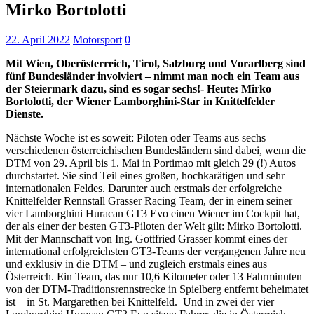
Mirko Bortolotti
22. April 2022
Motorsport
0
Mit Wien, Oberösterreich, Tirol, Salzburg und Vorarlberg sind
fünf Bundesländer involviert – nimmt man noch ein Team aus
der Steiermark dazu, sind es sogar sechs!- Heute: Mirko
Bortolotti, der Wiener Lamborghini-Star in Knittelfelder
Dienste.
Nächste Woche ist es soweit: Piloten oder Teams aus sechs
verschiedenen österreichischen Bundesländern sind dabei, wenn die
DTM von 29. April bis 1. Mai in Portimao mit gleich 29 (!) Autos
durchstartet. Sie sind Teil eines großen, hochkarätigen und sehr
internationalen Feldes. Darunter auch erstmals der erfolgreiche
Knittelfelder Rennstall Grasser Racing Team, der in einem seiner
vier Lamborghini Huracan GT3 Evo einen Wiener im Cockpit hat,
der als einer der besten GT3-Piloten der Welt gilt: Mirko Bortolotti.
Mit der Mannschaft von Ing. Gottfried Grasser kommt eines der
international erfolgreichsten GT3-Teams der vergangenen Jahre neu
und exklusiv in die DTM – und zugleich erstmals eines aus
Österreich. Ein Team, das nur 10,6 Kilometer oder 13 Fahrminuten
von der DTM-Traditionsrennstrecke in Spielberg entfernt beheimatet
ist – in St. Margarethen bei Knittelfeld. Und in zwei der vier