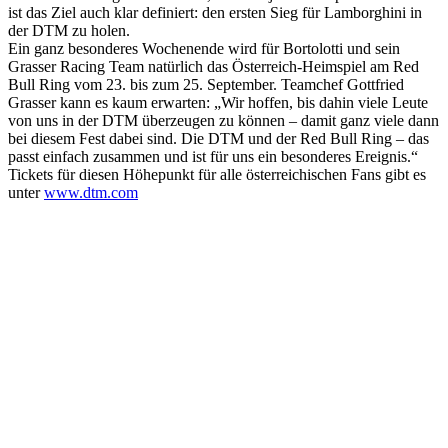
ist das Ziel auch klar definiert: den ersten Sieg für Lamborghini in
der DTM zu holen.
Ein ganz besonderes Wochenende wird für Bortolotti und sein
Grasser Racing Team natürlich das Österreich-Heimspiel am Red
Bull Ring vom 23. bis zum 25. September. Teamchef Gottfried
Grasser kann es kaum erwarten: „Wir hoffen, bis dahin viele Leute
von uns in der DTM überzeugen zu können – damit ganz viele dann
bei diesem Fest dabei sind. Die DTM und der Red Bull Ring – das
passt einfach zusammen und ist für uns ein besonderes Ereignis.“
Tickets für diesen Höhepunkt für alle österreichischen Fans gibt es
unter
www.dtm.com
Keine Motor Freizeit Trends News mehr verpassen!
Jetzt Newsletter kostenlos abonnieren.
Wir respektieren den
Datenschutz
! Eine Abmeldung vom Newsletter
ist jederzeit möglich.
An welche Email-Adresse sollen wir die Motor Freizeit Trends
News senden?
Your email
johnsmith@example.com
Newsletter abonnieren