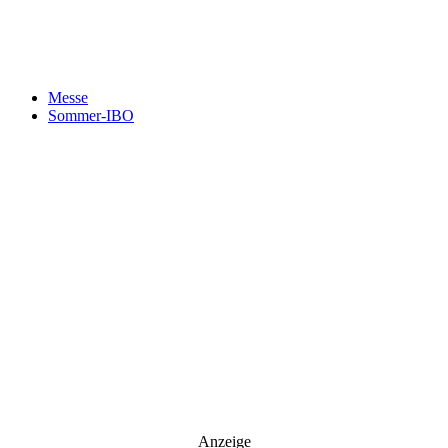
News senden?
Your email
johnsmith@example.com
Newsletter abonnieren
Messe
Sommer-IBO
Anzeige