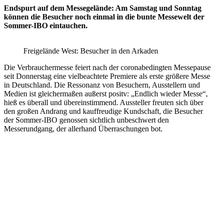
Endspurt auf dem Messegelände: Am Samstag und Sonntag
können die Besucher noch einmal in die bunte Messewelt der
Sommer-IBO eintauchen.
Freigelände West: Besucher in den Arkaden
Die Verbrauchermesse feiert nach der coronabedingten Messepause
seit Donnerstag eine vielbeachtete Premiere als erste größere Messe
in Deutschland. Die Ressonanz von Besuchern, Ausstellern und
Medien ist gleichermaßen außerst positv: „Endlich wieder Messe“,
hieß es überall und übereinstimmend. Aussteller freuten sich über
den großen Andrang und kauffreudige Kundschaft, die Besucher
der Sommer-IBO genossen sichtlich unbeschwert den
Messerundgang, der allerhand Überraschungen bot.
Keine Motor Freizeit Trends News mehr verpassen!
Jetzt Newsletter kostenlos abonnieren.
Wir respektieren den
Datenschutz
! Eine Abmeldung vom Newsletter
ist jederzeit möglich.
An welche Email-Adresse sollen wir die Motor Freizeit Trends