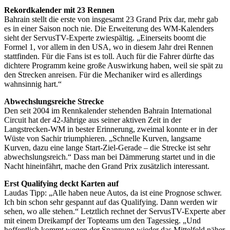
Rekordkalender mit 23 Rennen
Bahrain stellt die erste von insgesamt 23 Grand Prix dar, mehr gab
es in einer Saison noch nie. Die Erweiterung des WM-Kalenders
sieht der ServusTV-Experte zwiespältig. „Einerseits boomt die
Formel 1, vor allem in den USA, wo in diesem Jahr drei Rennen
stattfinden. Für die Fans ist es toll. Auch für die Fahrer dürfte das
dichtere Programm keine große Auswirkung haben, weil sie spät zu
den Strecken anreisen. Für die Mechaniker wird es allerdings
wahnsinnig hart.“
Abwechslungsreiche Strecke
Den seit 2004 im Rennkalender stehenden Bahrain International
Circuit hat der 42-Jährige aus seiner aktiven Zeit in der
Langstrecken-WM in bester Erinnerung, zweimal konnte er in der
Wüste von Sachir triumphieren. „Schnelle Kurven, langsame
Kurven, dazu eine lange Start-Ziel-Gerade – die Strecke ist sehr
abwechslungsreich.“ Dass man bei Dämmerung startet und in die
Nacht hineinfährt, mache den Grand Prix zusätzlich interessant.
Erst Qualifying deckt Karten auf
Laudas Tipp: „Alle haben neue Autos, da ist eine Prognose schwer.
Ich bin schon sehr gespannt auf das Qualifying. Dann werden wir
sehen, wo alle stehen.“ Letztlich rechnet der ServusTV-Experte aber
mit einem Dreikampf der Topteams um den Tagessieg. „Und
hoffentlich kommt wegen der Spannung wieder das Mittelfeld näher