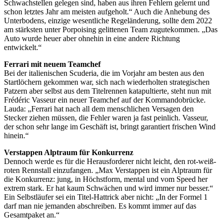
Schwachstellen gelegen sind, haben aus ihren Fehlern gelernt und
schon letztes Jahr am meisten aufgeholt.“ Auch die Anhebung des
Unterbodens, einzige wesentliche Regeländerung, sollte dem 2022
am stärksten unter Porpoising gelittenen Team zugutekommen. „Das
Auto wurde heuer aber ohnehin in eine andere Richtung
entwickelt.“
Ferrari mit neuem Teamchef
Bei der italienischen Scuderia, die im Vorjahr am besten aus den
Startlöchern gekommen war, sich nach wiederholten strategischen
Patzern aber selbst aus dem Titelrennen katapultierte, steht nun mit
Frédéric Vasseur ein neuer Teamchef auf der Kommandobrücke.
Lauda: „Ferrari hat nach all dem menschlichen Versagen den
Stecker ziehen müssen, die Fehler waren ja fast peinlich. Vasseur,
der schon sehr lange im Geschäft ist, bringt garantiert frischen Wind
hinein.“
Verstappen Alptraum für Konkurrenz
Dennoch werde es für die Herausforderer nicht leicht, den rot-weiß-
roten Rennstall einzufangen. „Max Verstappen ist ein Alptraum für
die Konkurrenz: jung, in Höchstform, mental und vom Speed her
extrem stark. Er hat kaum Schwächen und wird immer nur besser.“
Ein Selbstläufer sei ein Titel-Hattrick aber nicht: „In der Formel 1
darf man nie jemanden abschreiben. Es kommt immer auf das
Gesamtpaket an.“