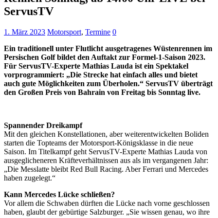
ServusTV
1. März 2023
Motorsport
,
Termine
0
Ein traditionell unter Flutlicht ausgetragenes Wüstenrennen im
Persischen Golf bildet den Auftakt zur Formel-1-Saison 2023.
Für ServusTV-Experte Mathias Lauda ist ein Spektakel
vorprogrammiert: „Die Strecke hat einfach alles und bietet
auch gute Möglichkeiten zum Überholen.“ ServusTV überträgt
den Großen Preis von Bahrain von Freitag bis Sonntag live.
Spannender Dreikampf
Mit den gleichen Konstellationen, aber weiterentwickelten Boliden
starten die Topteams der Motorsport-Königsklasse in die neue
Saison. Im Titelkampf geht ServusTV-Experte Mathias Lauda von
ausgeglicheneren Kräfteverhältnissen aus als im vergangenen Jahr:
„Die Messlatte bleibt Red Bull Racing. Aber Ferrari und Mercedes
haben zugelegt.“
Kann Mercedes Lücke schließen?
Vor allem die Schwaben dürften die Lücke nach vorne geschlossen
haben, glaubt der gebürtige Salzburger. „Sie wissen genau, wo ihre