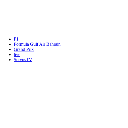
An welche Email-Adresse sollen wir die Motor Freizeit Trends
News senden?
Your email
johnsmith@example.com
Newsletter abonnieren
F1
Formula Gulf Air Bahrain
Grand Prix
live
ServusTV