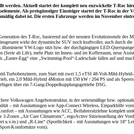
lt werden. Aktuell startet der komplett neu enzwickelte T-Roc hie
selemente. Als preisgünstiger Einsteiger startet der T-Roc in der 
ienmäßig dabei ist. Die ersten Fahrzeuge werden im November eintre
Generation des T-Roc, basierend auf der neusten Evolutionsstufe des 
k, insgesamt wirkt der dynamische SUV noch kraftvoller, auch durch
weiß illuminierte VW-Logo sitzt bzw. der durchgängigen LED-Querspan
en (Serie ab Life), mehr Platz im Innen- und im Kofferraum, neue Ass
 als „Easter-Egg“ eine „Swimming-Pool“-Ladeschale fallen auf und mac
brid-Turbobenzinern, zum Start mit zwei 1,5 eTSI 48-Volt-Mild-Hybr
trieb, ein 2,0 Mild-Hybrid 4Motion mit 150 kW / 204 PS und als Speer
erfügen über ein 7-Gang-Doppelkupplungsgetriebe DSG.
here Volkswagen Angebotsstruktur, in der serienmäßige bzw. optionale 
lität – mit Ausstattungen wie App-Connect Wireless, Einparkhilfe vor
& Komfort – mit Ausstattungen wie ACC, Beifahrersitzlehne komplett u
 3-Zonen „Air Care Climatronic“, ergoActive Sitzeinstellung der Vord
 u.v.m.) und „R-Line“ (Sportlichkeit – mit Ausstattungen wie 18“ Leic
Sport-Komfortsitze vorn).