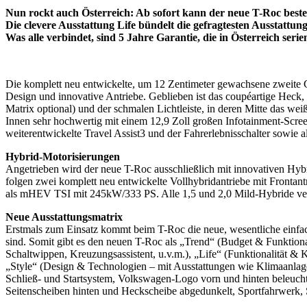
Nun rockt auch Österreich: Ab sofort kann der neue T-Roc bestel
Die clevere Ausstattung Life bündelt die gefragtesten Ausstattung
Was alle verbindet, sind 5 Jahre Garantie, die in Österreich ser
Die komplett neu entwickelte, um 12 Zentimeter gewachsene zweite 
Design und innovative Antriebe. Geblieben ist das coupéartige Hec
Matrix optional) und der schmalen Lichtleiste, in deren Mitte das 
Innen sehr hochwertig mit einem 12,9 Zoll großen Infotainment-Scre
weiterentwickelte Travel Assist3 und der Fahrerlebnisschalter sowie
Hybrid-Motorisierungen
Angetrieben wird der neue T-Roc ausschließlich mit innovativen Hy
folgen zwei komplett neu entwickelte Vollhybridantriebe mit Frontan
als mHEV TSI mit 245kW/333 PS. Alle 1,5 und 2,0 Mild-Hybride v
Neue Ausstattungsmatrix
Erstmals zum Einsatz kommt beim T-Roc die neue, wesentliche einfac
sind. Somit gibt es den neuen T-Roc als „Trend“ (Budget & Funktiona
Schaltwippen, Kreuzungsassistent, u.v.m.), „Life“ (Funktionalität 
„Style“ (Design & Technologien – mit Ausstattungen wie Klimaanlage
Schließ- und Startsystem, Volkswagen-Logo vorn und hinten beleuchtet
Seitenscheiben hinten und Heckscheibe abgedunkelt, Sportfahrwerk, 