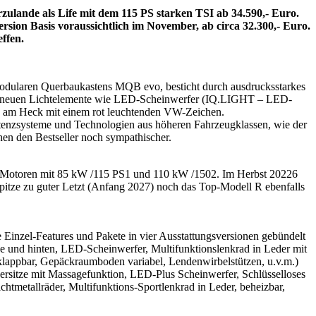
rzulande als Life mit dem 115 PS starken TSI ab 34.590,- Euro.
Version Basis voraussichtlich im November, ab circa 32.300,- Euro.
ffen.
Modularen Querbaukastens MQB evo, besticht durch ausdrucksstarkes
 die neuen Lichtelemente wie LED-Scheinwerfer (IQ.LIGHT – LED-
ge am Heck mit einem rot leuchtenden VW-Zeichen.
istenzsysteme und Technologien aus höheren Fahrzeugklassen, wie der
hen den Bestseller noch sympathischer.
id-Motoren mit 85 kW /115 PS1 und 110 kW /1502. Im Herbst 20226
spitze zu guter Letzt (Anfang 2027) noch das Top-Modell R ebenfalls
Einzel-Features und Pakete in vier Ausstattungsversionen gebündelt
ne und hinten, LED-Scheinwerfer, Multifunktionslenkrad in Leder mit
mklappbar, Gepäckraumboden variabel, Lendenwirbelstützen, u.v.m.)
ersitze mit Massagefunktion, LED-Plus Scheinwerfer, Schlüsselloses
htmetallräder, Multifunktions-Sportlenkrad in Leder, beheizbar,