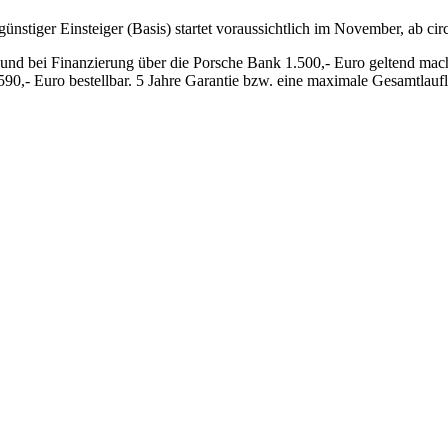
nstiger Einsteiger (Basis) startet voraussichtlich im November, ab cir
nd bei Finanzierung über die Porsche Bank 1.500,- Euro geltend mac
.590,- Euro bestellbar. 5 Jahre Garantie bzw. eine maximale Gesamtlau
t jederzeit möglich.
News senden?