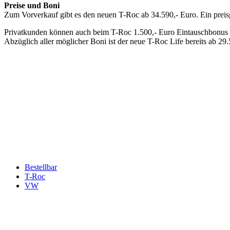
Preise und Boni
Zum Vorverkauf gibt es den neuen T-Roc ab 34.590,- Euro. Ein preisgü
Privatkunden können auch beim T-Roc 1.500,- Euro Eintauschbonus u
Abzüglich aller möglicher Boni ist der neue T-Roc Life bereits ab 29
Keine Motor Freizeit Trends News mehr verpassen!
Jetzt Newsletter kostenlos abonnieren.
Wir respektieren den
Datenschutz
! Eine Abmeldung vom Newsletter is
An welche Email-Adresse sollen wir die Motor Freizeit Trends 
Your email
johnsmith@example.com
Newsletter abonnieren
Bestellbar
T-Roc
VW