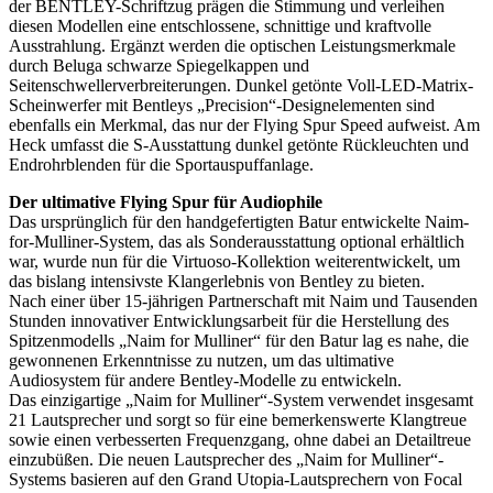
der BENTLEY-Schriftzug prägen die Stimmung und verleihen
diesen Modellen eine entschlossene, schnittige und kraftvolle
Ausstrahlung. Ergänzt werden die optischen Leistungsmerkmale
durch Beluga schwarze Spiegelkappen und
Seitenschwellerverbreiterungen. Dunkel getönte Voll-LED-Matrix-
Scheinwerfer mit Bentleys „Precision“-Designelementen sind
ebenfalls ein Merkmal, das nur der Flying Spur Speed aufweist. Am
Heck umfasst die S-Ausstattung dunkel getönte Rückleuchten und
Endrohrblenden für die Sportauspuffanlage.
Der ultimative Flying Spur für Audiophile
Das ursprünglich für den handgefertigten Batur entwickelte Naim-
for-Mulliner-System, das als Sonderausstattung optional erhältlich
war, wurde nun für die Virtuoso-Kollektion weiterentwickelt, um
das bislang intensivste Klangerlebnis von Bentley zu bieten.
Nach einer über 15-jährigen Partnerschaft mit Naim und Tausenden
Stunden innovativer Entwicklungsarbeit für die Herstellung des
Spitzenmodells „Naim for Mulliner“ für den Batur lag es nahe, die
gewonnenen Erkenntnisse zu nutzen, um das ultimative
Audiosystem für andere Bentley-Modelle zu entwickeln.
Das einzigartige „Naim for Mulliner“-System verwendet insgesamt
21 Lautsprecher und sorgt so für eine bemerkenswerte Klangtreue
sowie einen verbesserten Frequenzgang, ohne dabei an Detailtreue
einzubüßen. Die neuen Lautsprecher des „Naim for Mulliner“-
Systems basieren auf den Grand Utopia-Lautsprechern von Focal