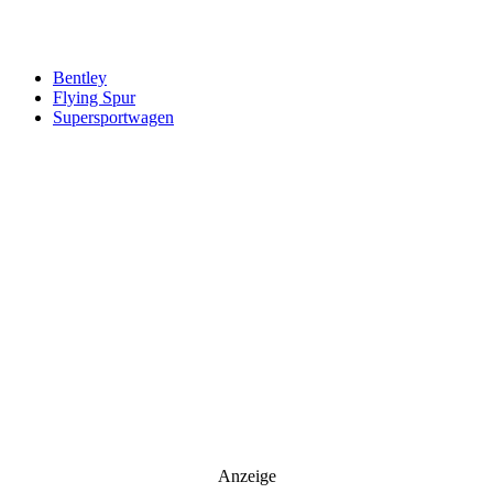
Your email
johnsmith@example.com
Newsletter abonnieren
Bentley
Flying Spur
Supersportwagen
Anzeige