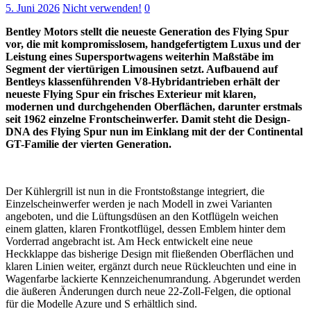
5. Juni 2026
Nicht verwenden!
0
Bentley Motors stellt die neueste Generation des Flying Spur
vor, die mit kompromisslosem, handgefertigtem Luxus und der
Leistung eines Supersportwagens weiterhin Maßstäbe im
Segment der viertürigen Limousinen setzt. Aufbauend auf
Bentleys klassenführenden V8-Hybridantrieben erhält der
neueste Flying Spur ein frisches Exterieur mit klaren,
modernen und durchgehenden Oberflächen, darunter erstmals
seit 1962 einzelne Frontscheinwerfer. Damit steht die Design-
DNA des Flying Spur nun im Einklang mit der der Continental
GT-Familie der vierten Generation.
Der Kühlergrill ist nun in die Frontstoßstange integriert, die
Einzelscheinwerfer werden je nach Modell in zwei Varianten
angeboten, und die Lüftungsdüsen an den Kotflügeln weichen
einem glatten, klaren Frontkotflügel, dessen Emblem hinter dem
Vorderrad angebracht ist. Am Heck entwickelt eine neue
Heckklappe das bisherige Design mit fließenden Oberflächen und
klaren Linien weiter, ergänzt durch neue Rückleuchten und eine in
Wagenfarbe lackierte Kennzeichenumrandung. Abgerundet werden
die äußeren Änderungen durch neue 22-Zoll-Felgen, die optional
für die Modelle Azure und S erhältlich sind.