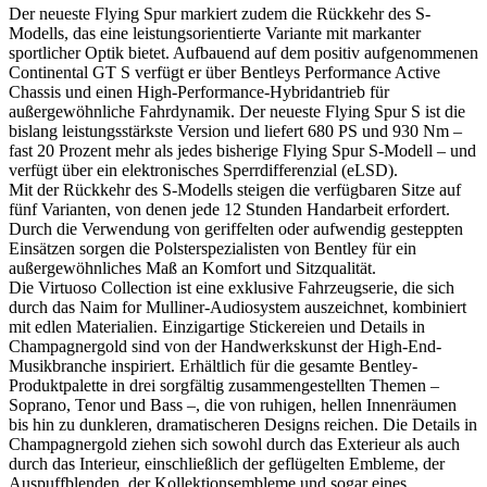
Der neueste Flying Spur markiert zudem die Rückkehr des S-
Modells, das eine leistungsorientierte Variante mit markanter
sportlicher Optik bietet. Aufbauend auf dem positiv aufgenommenen
Continental GT S verfügt er über Bentleys Performance Active
Chassis und einen High-Performance-Hybridantrieb für
außergewöhnliche Fahrdynamik. Der neueste Flying Spur S ist die
bislang leistungsstärkste Version und liefert 680 PS und 930 Nm –
fast 20 Prozent mehr als jedes bisherige Flying Spur S-Modell – und
verfügt über ein elektronisches Sperrdifferenzial (eLSD).
Mit der Rückkehr des S-Modells steigen die verfügbaren Sitze auf
fünf Varianten, von denen jede 12 Stunden Handarbeit erfordert.
Durch die Verwendung von geriffelten oder aufwendig gesteppten
Einsätzen sorgen die Polsterspezialisten von Bentley für ein
außergewöhnliches Maß an Komfort und Sitzqualität.
Die Virtuoso Collection ist eine exklusive Fahrzeugserie, die sich
durch das Naim for Mulliner-Audiosystem auszeichnet, kombiniert
mit edlen Materialien. Einzigartige Stickereien und Details in
Champagnergold sind von der Handwerkskunst der High-End-
Musikbranche inspiriert. Erhältlich für die gesamte Bentley-
Produktpalette in drei sorgfältig zusammengestellten Themen –
Soprano, Tenor und Bass –, die von ruhigen, hellen Innenräumen
bis hin zu dunkleren, dramatischeren Designs reichen. Die Details in
Champagnergold ziehen sich sowohl durch das Exterieur als auch
durch das Interieur, einschließlich der geflügelten Embleme, der
Auspuffblenden, der Kollektionsembleme und sogar eines