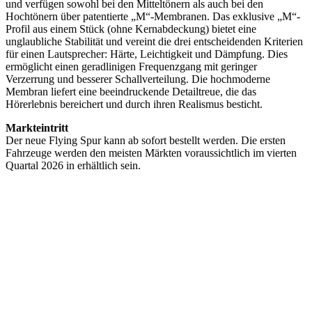
und verfügen sowohl bei den Mitteltönern als auch bei den
Hochtönern über patentierte „M“-Membranen. Das exklusive „M“-
Profil aus einem Stück (ohne Kernabdeckung) bietet eine
unglaubliche Stabilität und vereint die drei entscheidenden Kriterien
für einen Lautsprecher: Härte, Leichtigkeit und Dämpfung. Dies
ermöglicht einen geradlinigen Frequenzgang mit geringer
Verzerrung und besserer Schallverteilung. Die hochmoderne
Membran liefert eine beeindruckende Detailtreue, die das
Hörerlebnis bereichert und durch ihren Realismus besticht.
Markteintritt
Der neue Flying Spur kann ab sofort bestellt werden. Die ersten
Fahrzeuge werden den meisten Märkten voraussichtlich im vierten
Quartal 2026 in erhältlich sein.
Keine Motor Freizeit Trends News mehr verpassen!
Jetzt Newsletter kostenlos abonnieren.
Wir respektieren den
Datenschutz
! Eine Abmeldung vom Newsletter
ist jederzeit möglich.
An welche Email-Adresse sollen wir die Motor Freizeit Trends
News senden?