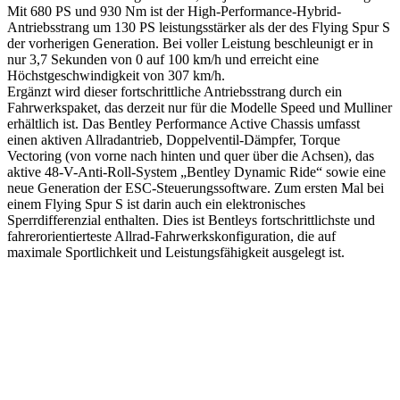
Mit 680 PS und 930 Nm ist der High-Performance-Hybrid-
Antriebsstrang um 130 PS leistungsstärker als der des Flying Spur S
der vorherigen Generation. Bei voller Leistung beschleunigt er in
nur 3,7 Sekunden von 0 auf 100 km/h und erreicht eine
Höchstgeschwindigkeit von 307 km/h.
Ergänzt wird dieser fortschrittliche Antriebsstrang durch ein
Fahrwerkspaket, das derzeit nur für die Modelle Speed und Mulliner
erhältlich ist. Das Bentley Performance Active Chassis umfasst
einen aktiven Allradantrieb, Doppelventil-Dämpfer, Torque
Vectoring (von vorne nach hinten und quer über die Achsen), das
aktive 48-V-Anti-Roll-System „Bentley Dynamic Ride“ sowie eine
neue Generation der ESC-Steuerungssoftware. Zum ersten Mal bei
einem Flying Spur S ist darin auch ein elektronisches
Sperrdifferenzial enthalten. Dies ist Bentleys fortschrittlichste und
fahrerorientierteste Allrad-Fahrwerkskonfiguration, die auf
maximale Sportlichkeit und Leistungsfähigkeit ausgelegt ist.