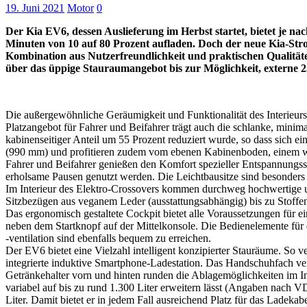
19. Juni 2021
Motor
0
Der Kia EV6, dessen Auslieferung im Herbst startet, bietet je n
Minuten von 10 auf 80 Prozent aufladen. Doch der neue Kia-Strom
Kombination aus Nutzerfreundlichkeit und praktischen Qualitäten
über das üppige Stauraumangebot bis zur Möglichkeit, externe 2
Die außergewöhnliche Geräumigkeit und Funktionalität des Interieur
Platzangebot für Fahrer und Beifahrer trägt auch die schlanke, minim
kabinenseitiger Anteil um 55 Prozent reduziert wurde, so dass sich ein
(990 mm) und profitieren zudem vom ebenen Kabinenboden, einem we
Fahrer und Beifahrer genießen den Komfort spezieller Entspannungssi
erholsame Pausen genutzt werden. Die Leichtbausitze sind besonders
Im Interieur des Elektro-Crossovers kommen durchweg hochwertige un
Sitzbezügen aus veganem Leder (ausstattungsabhängig) bis zu Stoffen
Das ergonomisch gestaltete Cockpit bietet alle Voraussetzungen für ei
neben dem Startknopf auf der Mittelkonsole. Die Bedienelemente für d
-ventilation sind ebenfalls bequem zu erreichen.
Der EV6 bietet eine Vielzahl intelligent konzipierter Stauräume. So 
integrierte induktive Smartphone-Ladestation. Das Handschuhfach v
Getränkehalter vorn und hinten runden die Ablagemöglichkeiten im I
variabel auf bis zu rund 1.300 Liter erweitern lässt (Angaben nach V
Liter. Damit bietet er in jedem Fall ausreichend Platz für das Ladekabe