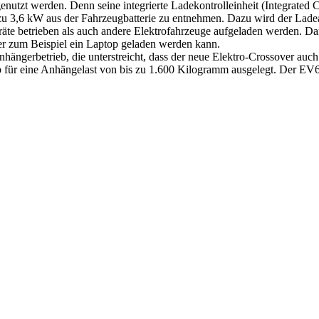
nutzt werden. Denn seine integrierte Ladekontrolleinheit (Integrated 
s zu 3,6 kW aus der Fahrzeugbatterie zu entnehmen. Dazu wird der Lad
te betrieben als auch andere Elektrofahrzeuge aufgeladen werden. Darü
ter zum Beispiel ein Laptop geladen werden kann.
nhängerbetrieb, die unterstreicht, dass der neue Elektro-Crossover auch
rieb für eine Anhängelast von bis zu 1.600 Kilogramm ausgelegt. Der
t jederzeit möglich.
News senden?