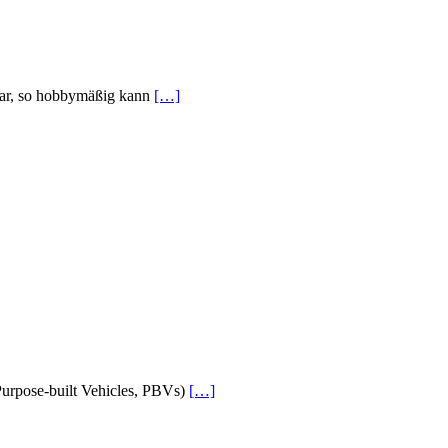
klar, so hobbymäßig kann
[…]
(Purpose-built Vehicles, PBVs)
[…]