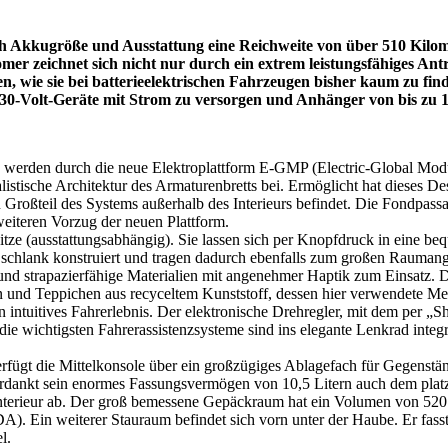
ach Akkugröße und Ausstattung eine Reichweite von über 510 Kilome
er zeichnet sich nicht nur durch ein extrem leistungsfähiges Ant
, wie sie bei batterieelektrischen Fahrzeugen bisher kaum zu fin
30-Volt-Geräte mit Strom zu versorgen und Anhänger von bis zu 1
s werden durch die neue Elektroplattform E-GMP (Electric-Global Modul
alistische Architektur des Armaturenbretts bei. Ermöglicht hat dieses
 Großteil des Systems außerhalb des Interieurs befindet. Die Fondpassag
iteren Vorzug der neuen Plattform.
tze (ausstattungsabhängig). Sie lassen sich per Knopfdruck in eine be
 schlank konstruiert und tragen dadurch ebenfalls zum großen Rauman
d strapazierfähige Materialien mit angenehmer Haptik zum Einsatz. D
 und Teppichen aus recyceltem Kunststoff, dessen hier verwendete Meng
n intuitives Fahrerlebnis. Der elektronische Drehregler, mit dem per „S
ie wichtigsten Fahrerassistenzsysteme sind ins elegante Lenkrad integ
verfügt die Mittelkonsole über ein großzügiges Ablagefach für Gegenst
erdankt sein enormes Fassungsvermögen von 10,5 Litern auch dem plat
nterieur ab. Der groß bemessene Gepäckraum hat ein Volumen von 520 
DA). Ein weiterer Stauraum befindet sich vorn unter der Haube. Er fass
l.