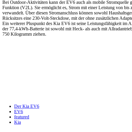
Bei Outdoor-Aktivitäten kann der EV6 auch als mobile Stromquelle ge
Funktion (V2L). Sie ermöglicht es, Strom mit einer Leistung von bi
verwandelt. Über diesen Stromanschluss können sowohl Haushaltsgerä
Rücksitzes eine 230-Volt-Steckdose, mit der ohne zusätzlichen Adap
Ein weiterer Pluspunkt des Kia EV6 ist seine Leistungsfähigkeit im A
der 77,4-kWh-Batterie ist sowohl mit Heck- als auch mit Allradant
750 Kilogramm ziehen.
Keine Motor Freizeit Trends News mehr verpassen!
Jetzt Newsletter kostenlos abonnieren.
Wir respektieren den
Datenschutz
! Eine Abmeldung vom Newsletter is
An welche Email-Adresse sollen wir die Motor Freizeit Trends 
Your email
johnsmith@example.com
Newsletter abonnieren
Der Kia EV6
EV6
featured
Kia