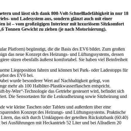
tern und lässt sich dank 800-Volt-Schnellladefähigkeit in nur 18
riebs- und Ladesystem aus, sondern glänzt auch mit einer
den ist – vom großzügigen Interieur mit luxuriösem Sitzkomfort
,6 Tonnen Gewicht zu ziehen (je nach Motorisierung).
ar Platform) begünstigt, die die Basis des EV6 bildet. Zum großen
 Design das neue Konzept des Heizungs- und Lüftungssystems, dessen
iere sitzen ebenfalls äußerst komfortabel. Sie haben viel Beinfreiheit
queme Liegeposition fahren und können bei Park- oder Ladestopps für
gebot des EV6 bei.
abei wurde besonderer Wert auf Nachhaltigkeit gelegt, von
e mehr als 100 Halbliter-Plastikwasserflaschen entspricht.
hift-by-Wire“-Technologie das Getriebe gesteuert wird, befindet sich
riert. Die Sensortasten für die Lenkradheizung sowie Sitzheizung und
ände wie kleine Taschen oder Tablets und außerdem über eine
zsparenden Konzept des Heizungs- und Lüftungssystems. Praktische
Litern, das sich durch Umklappen der geteilten Rücksitzbank (60:40)
t bei Ausführungen mit Heckantrieb 52 Liter und bei Allradlern 20