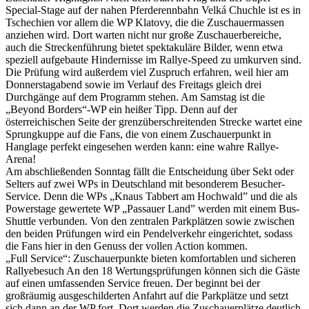
Special-Stage auf der nahen Pferderennbahn Velká Chuchle ist es in
Tschechien vor allem die WP Klatovy, die die Zuschauermassen
anziehen wird. Dort warten nicht nur große Zuschauerbereiche,
auch die Streckenführung bietet spektakuläre Bilder, wenn etwa
speziell aufgebaute Hindernisse im Rallye-Speed zu umkurven sind.
Die Prüfung wird außerdem viel Zuspruch erfahren, weil hier am
Donnerstagabend sowie im Verlauf des Freitags gleich drei
Durchgänge auf dem Programm stehen. Am Samstag ist die
„Beyond Borders“-WP ein heißer Tipp. Denn auf der
österreichischen Seite der grenzüberschreitenden Strecke wartet eine
Sprungkuppe auf die Fans, die von einem Zuschauerpunkt in
Hanglage perfekt eingesehen werden kann: eine wahre Rallye-
Arena!
Am abschließenden Sonntag fällt die Entscheidung über Sekt oder
Selters auf zwei WPs in Deutschland mit besonderem Besucher-
Service. Denn die WPs „Knaus Tabbert am Hochwald” und die als
Powerstage gewertete WP „Passauer Land” werden mit einem Bus-
Shuttle verbunden. Von den zentralen Parkplätzen sowie zwischen
den beiden Prüfungen wird ein Pendelverkehr eingerichtet, sodass
die Fans hier in den Genuss der vollen Action kommen.
„Full Service“: Zuschauerpunkte bieten komfortablen und sicheren
Rallyebesuch An den 18 Wertungsprüfungen können sich die Gäste
auf einen umfassenden Service freuen. Der beginnt bei der
großräumig ausgeschilderten Anfahrt auf die Parkplätze und setzt
sich dann an der WP fort. Dort werden die Zuschauerplätze deutlich