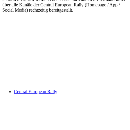
über alle Kanäle der Central European Rally (Homepage / App /
Social Media) rechtzeitig bereitgestellt.
Keine Motor Freizeit Trends News mehr verpassen!
Jetzt Newsletter kostenlos abonnieren.
Wir respektieren den
Datenschutz
! Eine Abmeldung vom Newsletter
ist jederzeit möglich.
An welche Email-Adresse sollen wir die Motor Freizeit Trends
News senden?
Your email
johnsmith@example.com
Newsletter abonnieren
Central European Rally