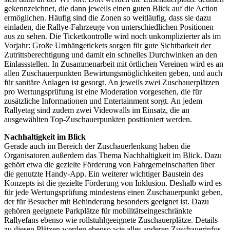
gekennzeichnet, die dann jeweils einen guten Blick auf die Action
ermöglichen. Häufig sind die Zonen so weitläufig, dass sie dazu
einladen, die Rallye-Fahrzeuge von unterschiedlichen Positionen
aus zu sehen. Die Ticketkontrolle wird noch unkomplizierter als im
Vorjahr: Große Umhängetickets sorgen für gute Sichtbarkeit der
Zutrittsberechtigung und damit ein schnelles Durchwinken an den
Einlassstellen. In Zusammenarbeit mit örtlichen Vereinen wird es an
allen Zuschauerpunkten Bewirtungsmöglichkeiten geben, und auch
für sanitäre Anlagen ist gesorgt. An jeweils zwei Zuschauerplätzen
pro Wertungsprüfung ist eine Moderation vorgesehen, die für
zusätzliche Informationen und Entertainment sorgt. An jedem
Rallyetag sind zudem zwei Videowalls im Einsatz, die an
ausgewählten Top-Zuschauerpunkten positioniert werden.
Nachhaltigkeit im Blick
Gerade auch im Bereich der Zuschauerlenkung haben die
Organisatoren außerdem das Thema Nachhaltigkeit im Blick. Dazu
gehört etwa die gezielte Förderung von Fahrgemeinschaften über
die genutzte Handy-App. Ein weiterer wichtiger Baustein des
Konzepts ist die gezielte Förderung von Inklusion. Deshalb wird es
für jede Wertungsprüfung mindestens einen Zuschauerpunkt geben,
der für Besucher mit Behinderung besonders geeignet ist. Dazu
gehören geeignete Parkplätze für mobilitätseingeschränkte
Rallyefans ebenso wie rollstuhlgeeignete Zuschauerplätze. Details
zu diesen Plätzen werden ebenso wie alles anderen Zuschauerinfos