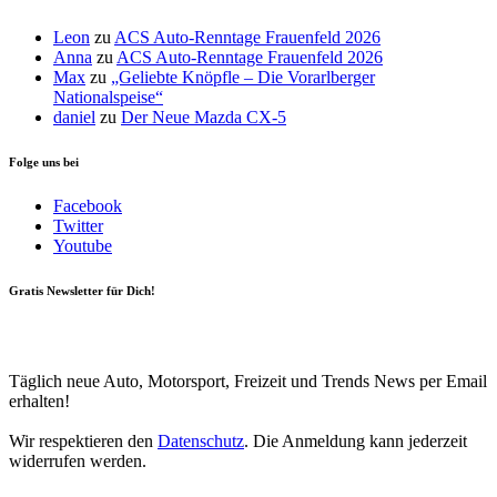
Leon
zu
ACS Auto-Renntage Frauenfeld 2026
Anna
zu
ACS Auto-Renntage Frauenfeld 2026
Max
zu
„Geliebte Knöpfle – Die Vorarlberger
Nationalspeise“
daniel
zu
Der Neue Mazda CX-5
Folge uns bei
Facebook
Twitter
Youtube
Gratis Newsletter für Dich!
Your email
johnsmith@example.com
Newsletter abonnieren
Täglich neue Auto, Motorsport, Freizeit und Trends News per Email
erhalten!
Wir respektieren den
Datenschutz
. Die Anmeldung kann jederzeit
widerrufen werden.