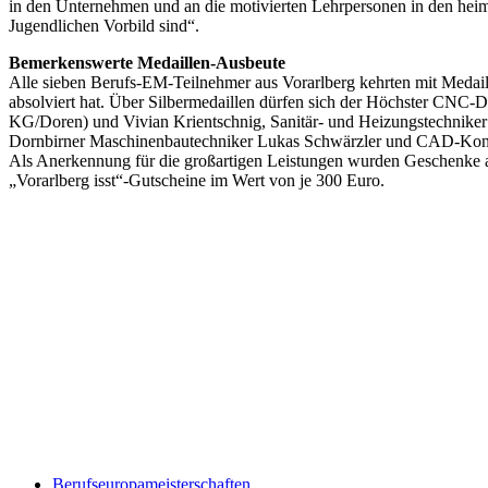
in den Unternehmen und an die motivierten Lehrpersonen in den heimis
Jugendlichen Vorbild sind“.
Bemerkenswerte Medaillen-Ausbeute
Alle sieben Berufs-EM-Teilnehmer aus Vorarlberg kehrten mit Medai
absolviert hat. Über Silbermedaillen dürfen sich der Höchster C
KG/Doren) und Vivian Krientschnig, Sanitär- und Heizungstechniker
Dornbirner Maschinenbautechniker Lukas Schwärzler und CAD-Konstru
Als Anerkennung für die großartigen Leistungen wurden Geschenke an 
„Vorarlberg isst“-Gutscheine im Wert von je 300 Euro.
Keine Motor Freizeit Trends News mehr verpassen!
Jetzt Newsletter kostenlos abonnieren.
Wir respektieren den
Datenschutz
! Eine Abmeldung vom Newsletter is
An welche Email-Adresse sollen wir die Motor Freizeit Trends 
Your email
johnsmith@example.com
Newsletter abonnieren
Berufseuropameisterschaften