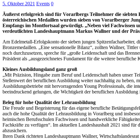
5. Oktober 2021
Events
0
Äußerst erfolgreich sind für Vorarlbergs Teilnehmer die siebte
österreichischen Medaillen wurden sieben von Vorarlberger Ju
Empfangs im Montfortsaal gewürdigt. „Neben viel Fachwissen u
verdeutlichten Landeshauptmann Markus Wallner und der Präsi
Am Edelmetall-Erfolgskonto der sieben jungen Spitzenfacharbeiter, di
Bronzemedaillen. „Eine sensationelle Bilanz“, zollten Wallner, Titt
noch durchzusetzen, spreche für „große Leidenschaft und das Brenn
Präsident als „ausgezeichnetes Fundament für die weitere berufliche K
Kleines Ausbildungsland ganz groß
„Mit Präzision, Hingabe zum Beruf und Leidenschaft haben unser Tei
Stellenwert der beruflichen Ausbildung weiter nachhaltig zu heben, m
Ausbildungsbetriebe mit hervorragenden Young Professionals, die inter
beeindruckend gelungen, die Wichtigkeit der beruflichen Ausbildung 
Beleg für hohe Qualität der Lehrausbildung
Die Freude und Begeisterung für das eigene berufliche Betätigungsfel
auch die hohe Qualität der Lehrausbildung in Vorarlberg und insbes
heimischen Berufsschulen Fachwissen und handwerkliche Fähigkeiten 
Fachkräfte zu verfügen“. Im aktuellen Landeshaushalt 2021 sind für 
abzusichern.
Ihren Dank richteten Landeshauptmann Wallner, Wirtschaftslandesrat