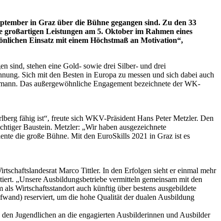
September in Graz über die Bühne gegangen sind. Zu den 33
ie großartigen Leistungen am 5. Oktober im Rahmen eines
nlichen Einsatz mit einem Höchstmaß an Motivation“,
n sind, stehen eine Gold- sowie drei Silber- und drei
ennung. Sich mit den Besten in Europa zu messen und sich dabei auch
auptmann. Das außergewöhnliche Engagement bezeichnete der WK-
berg fähig ist“, freute sich WKV-Präsident Hans Peter Metzler. Den
ichtiger Baustein. Metzler: „Wir haben ausgezeichnete
iente die große Bühne. Mit den EuroSkills 2021 in Graz ist es
tschaftslandesrat Marco Tittler. In den Erfolgen sieht er einmal mehr
iert. „Unsere Ausbildungsbetriebe vermitteln gemeinsam mit den
ls Wirtschaftsstandort auch künftig über bestens ausgebildete
fwand) reserviert, um die hohe Qualität der dualen Ausbildung
 den Jugendlichen an die engagierten Ausbilderinnen und Ausbilder