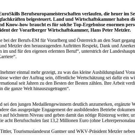
n EuroSkills Berufseuropameisterschaften verlaufen, die heuer im 
ngfachkräften beigesteuert. Land und Wirtschaftskammer haben d
nd Know-how braucht es für solche Top-Ergebnisse enormen persö
dent der Vorarlberger Wirtschaftskammer, Hans Peter Metzler.
e bei der Berufs-EM für Vorarlberg und Österreich an den Start gegange
ler und Metzler den herausragenden Auftritten Respekt, Dank und Anerk
en im und für den eigenen erlernten Beruf“, unterstrich der Landesh
arriere“.
lnehmer einmal mehr gezeigt, zu was das kleine Ausbildungsland Vorarl
üsse weiter der Auftrag sein, öffentliche Wertschätzung sei dafür ein w
national seit Jahren zu den Besten der Besten zählen. Ihre Arbeit verd
in die ganze Welt hinauszugetragen“.
d sei den jungen Medaillengewinnern deutlich anzumerken, ergänzte Wir
ondere das ausgeprägte Engagement der ausbildenden Betriebe dokument
auf höchstem Niveau und geben damit das nötige Rüstzeug weiter, um a
die acht Berufsschulen fast 13,2 Millionen Euro (ohne Lehrerpersonalau
 Tittler, Tourismuslandesrat Gantner und WKV-Präsident Metzler neben