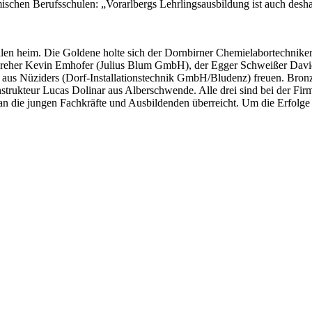
chen Berufsschulen: „Vorarlbergs Lehrlingsausbildung ist auch deshalb
llen heim. Die Goldene holte sich der Dornbirner Chemielabortechnike
NC-Dreher Kevin Emhofer (Julius Blum GmbH), der Egger Schweißer D
 aus Nüziders (Dorf-Installationstechnik GmbH/Bludenz) freuen. Bron
kteur Lucas Dolinar aus Alberschwende. Alle drei sind bei der Firma
die jungen Fachkräfte und Ausbildenden überreicht. Um die Erfolge ku
t jederzeit möglich.
News senden?