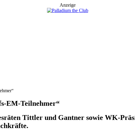
Anzeige
nehmer“
rufs-EM-Teilnehmer“
räten Tittler und Gantner sowie WK-Präsi
chkräfte.