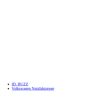
Keine Motor Freizeit Trends News mehr verpassen!
Jetzt Newsletter kostenlos abonnieren.
Wir respektieren den
Datenschutz
! Eine Abmeldung vom Newsletter
ist jederzeit möglich.
An welche Email-Adresse sollen wir die Motor Freizeit Trends
News senden?
Your email
johnsmith@example.com
Newsletter abonnieren
ID. BUZZ
Volkswagen Nutzfahrzeuge