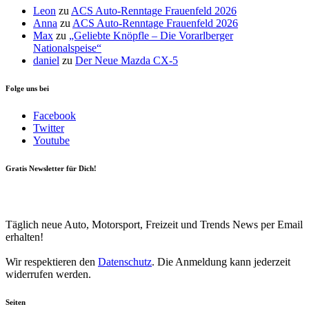
Leon
zu
ACS Auto-Renntage Frauenfeld 2026
Anna
zu
ACS Auto-Renntage Frauenfeld 2026
Max
zu
„Geliebte Knöpfle – Die Vorarlberger
Nationalspeise“
daniel
zu
Der Neue Mazda CX-5
Folge uns bei
Facebook
Twitter
Youtube
Gratis Newsletter für Dich!
Your email
johnsmith@example.com
Newsletter abonnieren
Täglich neue Auto, Motorsport, Freizeit und Trends News per Email
erhalten!
Wir respektieren den
Datenschutz
. Die Anmeldung kann jederzeit
widerrufen werden.
Seiten