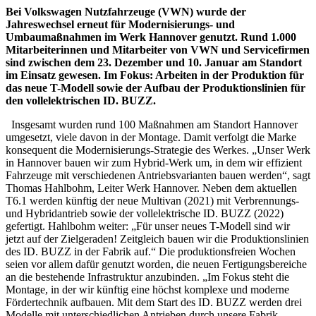
Bei Volkswagen Nutzfahrzeuge (VWN) wurde der
Jahreswechsel erneut für Modernisierungs- und
Umbaumaßnahmen im Werk Hannover genutzt. Rund 1.000
Mitarbeiterinnen und Mitarbeiter von VWN und Servicefirmen
sind zwischen dem 23. Dezember und 10. Januar am Standort
im Einsatz gewesen. Im Fokus: Arbeiten in der Produktion für
das neue T-Modell sowie der Aufbau der Produktionslinien für
den vollelektrischen ID. BUZZ.
Insgesamt wurden rund 100 Maßnahmen am Standort Hannover
umgesetzt, viele davon in der Montage. Damit verfolgt die Marke
konsequent die Modernisierungs-Strategie des Werkes. „Unser Werk
in Hannover bauen wir zum Hybrid-Werk um, in dem wir effizient
Fahrzeuge mit verschiedenen Antriebsvarianten bauen werden“, sagt
Thomas Hahlbohm, Leiter Werk Hannover. Neben dem aktuellen
T6.1 werden künftig der neue Multivan (2021) mit Verbrennungs-
und Hybridantrieb sowie der vollelektrische ID. BUZZ (2022)
gefertigt. Hahlbohm weiter: „Für unser neues T-Modell sind wir
jetzt auf der Zielgeraden! Zeitgleich bauen wir die Produktionslinien
des ID. BUZZ in der Fabrik auf.“ Die produktionsfreien Wochen
seien vor allem dafür genutzt worden, die neuen Fertigungsbereiche
an die bestehende Infrastruktur anzubinden. „Im Fokus steht die
Montage, in der wir künftig eine höchst komplexe und moderne
Fördertechnik aufbauen. Mit dem Start des ID. BUZZ werden drei
Modelle mit unterschiedlichen Antrieben durch unsere Fabrik