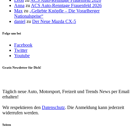
Leon
zu
ACS Auto-Renntage Frauenfeld 2026
Anna
zu
ACS Auto-Renntage Frauenfeld 2026
Max
zu
„Geliebte Knöpfle – Die Vorarlberger
Nationalspeise“
daniel
zu
Der Neue Mazda CX-5
Folge uns bei
Facebook
Twitter
Youtube
Gratis Newsletter für Dich!
Your email
johnsmith@example.com
Newsletter abonnieren
Täglich neue Auto, Motorsport, Freizeit und Trends News per Email
erhalten!
Wir respektieren den
Datenschutz
. Die Anmeldung kann jederzeit
widerrufen werden.
Seiten