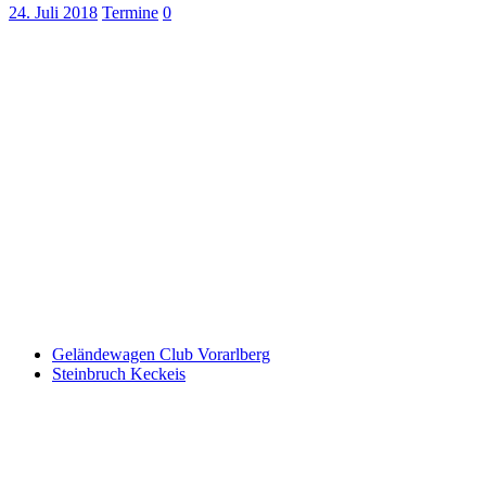
24. Juli 2018
Termine
0
Keine Motor Freizeit Trends News mehr verpassen!
Jetzt Newsletter kostenlos abonnieren.
Wir respektieren den
Datenschutz
! Eine Abmeldung vom Newsletter
ist jederzeit möglich.
An welche Email-Adresse sollen wir die Motor Freizeit Trends
News senden?
Your email
johnsmith@example.com
Newsletter abonnieren
Geländewagen Club Vorarlberg
Steinbruch Keckeis