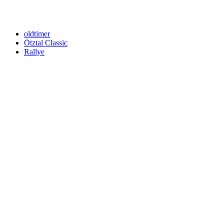
Your email
johnsmith@example.com
Newsletter abonnieren
oldtimer
Ötztal Classic
Rallye