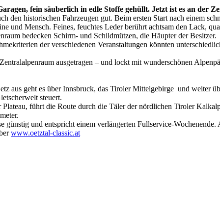
gen, fein säuberlich in edle Stoffe gehüllt. Jetzt ist es an der Zei
uch den historischen Fahrzeugen gut. Beim ersten Start nach einem schne
e und Mensch. Feines, feuchtes Leder berührt achtsam den Lack, quasi
raum bedecken Schirm- und Schildmützen, die Häupter der Besitzer. V
ekriterien der verschiedenen Veranstaltungen könnten unterschiedlich
im Zentralalpenraum ausgetragen – und lockt mit wunderschönen Alpenpä
z aus geht es über Innsbruck, das Tiroler Mittelgebirge und weiter üb
etscherwelt steuert.
 Plateau, führt die Route durch die Täler der nördlichen Tiroler Kalka
meter.
sweise günstig und entspricht einem verlängerten Fullservice-Wochenend
über
www.oetztal-classic.at
t jederzeit möglich.
News senden?