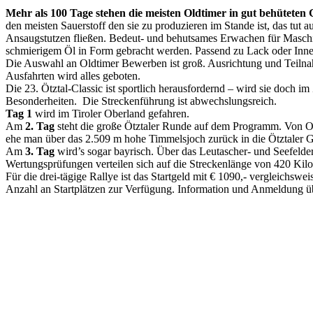
Mehr als 100 Tage stehen die meisten Oldtimer in gut behüteten Gara
den meisten Sauerstoff den sie zu produzieren im Stande ist, das tut a
Ansaugstutzen fließen. Bedeut- und behutsames Erwachen für Maschin
schmierigem Öl in Form gebracht werden. Passend zu Lack oder Innen
Die Auswahl an Oldtimer Bewerben ist groß. Ausrichtung und Teilnahm
Ausfahrten wird alles geboten.
Die 23. Ötztal-Classic ist sportlich herausfordernd – wird sie doch 
Besonderheiten. Die Streckenführung ist abwechslungsreich.
Tag 1
wird im Tiroler Oberland gefahren.
Am
2. Tag
steht die große Ötztaler Runde auf dem Programm. Von Oet
ehe man über das 2.509 m hohe Timmelsjoch zurück in die Ötztaler Gl
Am
3. Tag
wird’s sogar bayrisch. Über das Leutascher- und Seefelder
Wertungsprüfungen verteilen sich auf die Streckenlänge von 420 Kilo
Für die drei-tägige Rallye ist das Startgeld mit € 1090,- vergleich
Anzahl an Startplätzen zur Verfügung. Information und Anmeldung 
Keine Motor Freizeit Trends News mehr verpassen!
Jetzt Newsletter kostenlos abonnieren.
Wir respektieren den
Datenschutz
! Eine Abmeldung vom Newsletter is
An welche Email-Adresse sollen wir die Motor Freizeit Trends 