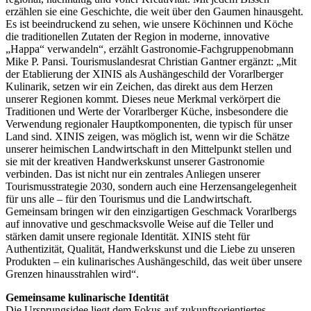
erzählen sie eine Geschichte, die weit über den Gaumen hinausgeht.
Es ist beeindruckend zu sehen, wie unsere Köchinnen und Köche
die traditionellen Zutaten der Region in moderne, innovative
„Happa“ verwandeln“, erzählt Gastronomie-Fachgruppenobmann
Mike P. Pansi. Tourismuslandesrat Christian Gantner ergänzt: „Mit
der Etablierung der XINIS als Aushängeschild der Vorarlberger
Kulinarik, setzen wir ein Zeichen, das direkt aus dem Herzen
unserer Regionen kommt. Dieses neue Merkmal verkörpert die
Traditionen und Werte der Vorarlberger Küche, insbesondere die
Verwendung regionaler Hauptkomponenten, die typisch für unser
Land sind. XINIS zeigen, was möglich ist, wenn wir die Schätze
unserer heimischen Landwirtschaft in den Mittelpunkt stellen und
sie mit der kreativen Handwerkskunst unserer Gastronomie
verbinden. Das ist nicht nur ein zentrales Anliegen unserer
Tourismusstrategie 2030, sondern auch eine Herzensangelegenheit
für uns alle – für den Tourismus und die Landwirtschaft.
Gemeinsam bringen wir den einzigartigen Geschmack Vorarlbergs
auf innovative und geschmacksvolle Weise auf die Teller und
stärken damit unsere regionale Identität. XINIS steht für
Authentizität, Qualität, Handwerkskunst und die Liebe zu unseren
Produkten – ein kulinarisches Aushängeschild, das weit über unsere
Grenzen hinausstrahlen wird“.
Gemeinsame kulinarische Identität
Die Ursprungsidee liegt dem Fokus auf zukunftsorientiertes