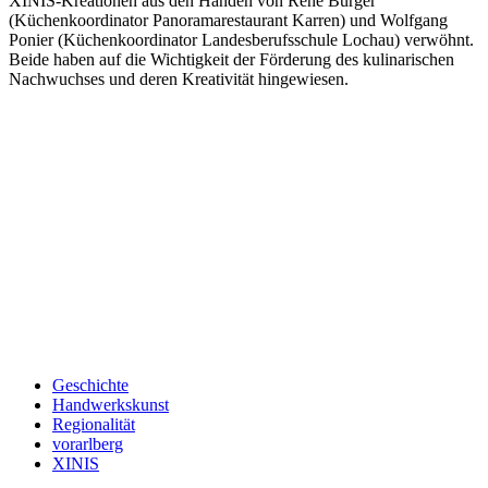
XINIS-Kreationen aus den Händen von Rene Bürger
(Küchenkoordinator Panoramarestaurant Karren) und Wolfgang
Ponier (Küchenkoordinator Landesberufsschule Lochau) verwöhnt.
Beide haben auf die Wichtigkeit der Förderung des kulinarischen
Nachwuchses und deren Kreativität hingewiesen.
Keine Motor Freizeit Trends News mehr verpassen!
Jetzt Newsletter kostenlos abonnieren.
Wir respektieren den
Datenschutz
! Eine Abmeldung vom Newsletter
ist jederzeit möglich.
An welche Email-Adresse sollen wir die Motor Freizeit Trends
News senden?
Your email
johnsmith@example.com
Newsletter abonnieren
Geschichte
Handwerkskunst
Regionalität
vorarlberg
XINIS