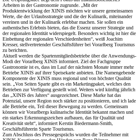
Arbeiten in der Gastronomie zugrunde. „Mit der
Produktentwicklung der XINIS möchten wir unsere gemeinsamen
Werte, die der Urlaubsstrategie und die der Kulinarik, miteinander
vereinen und in der Kulinarik erlebbar machen. Sie sollen ein
authentisches Erlebnis bieten, das die Essenz unserer Strategie und
der regionalen Identität widerspiegelt. Besonders wichtig ist hier die
Einbettung der regionalen Verschiedenheiten“, weiß Joachim
Kresser, stellvertretender Geschäftsführer bei Vorarlberg Tourismus
zu berichten.
Aktuell werden die Spartenmitgliedsbetriebe über die Anwendungs-
Modi der Vorarlberg XINIS informiert. Ziel der Fachgruppe
Gastronomie ist es, dass im Lauf der nächsten Monate immer mehr
Betriebe XINIS auf ihrer Speisekarte anbieten. Die Namengebende
Komponente der XINIS muss regional und von höchster Qualität
sein. „Von Seiten Sparte gibt es ein Marketingpaket, welches den
Betrieben zur Verfügung gestellt wird. Weiters wird künftig jährlich
das „XINIS des Jahres“ ausgezeichnet. Diese Marke hat das
Potenzial, unsere Region noch stärker zu positionieren, und ich lade
alle Betriebe ein, Teil dieser Bewegung zu werden. Gemeinsam
können wir Vorarlbergs kulinarische Identität bekannt machen und
ein starkes Erkennungszeichen aufbauen, das für Qualität und
Kreativität steht“, informiert Kerstin Biedermann-Smith,
Geschäftsführerin Sparte Tourismus.
Zum Abschluss des Pressegesprächs wurden die Teilnehmer mit