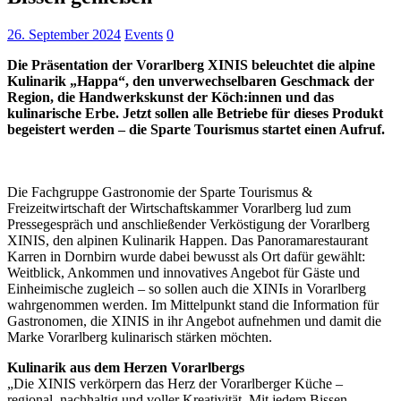
26. September 2024
Events
0
Die Präsentation der Vorarlberg XINIS beleuchtet die alpine
Kulinarik „Happa“, den unverwechselbaren Geschmack der
Region, die Handwerkskunst der Köch:innen und das
kulinarische Erbe. Jetzt sollen alle Betriebe für dieses Produkt
begeistert werden – die Sparte Tourismus startet einen Aufruf.
Die Fachgruppe Gastronomie der Sparte Tourismus &
Freizeitwirtschaft der Wirtschaftskammer Vorarlberg lud zum
Pressegespräch und anschließender Verköstigung der Vorarlberg
XINIS, den alpinen Kulinarik Happen. Das Panoramarestaurant
Karren in Dornbirn wurde dabei bewusst als Ort dafür gewählt:
Weitblick, Ankommen und innovatives Angebot für Gäste und
Einheimische zugleich – so sollen auch die XINIs in Vorarlberg
wahrgenommen werden. Im Mittelpunkt stand die Information für
Gastronomen, die XINIS in ihr Angebot aufnehmen und damit die
Marke Vorarlberg kulinarisch stärken möchten.
Kulinarik aus dem Herzen Vorarlbergs
„Die XINIS verkörpern das Herz der Vorarlberger Küche –
regional, nachhaltig und voller Kreativität. Mit jedem Bissen