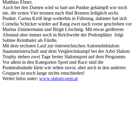
Matthias Ebner.
Auch bei den Damen wird so hart um Punkte gekämpft wie noch
nie, die ersten Vier trennen nach fünf Rennen lediglich sechs
Punkte. Carina Kröll liegt weiterhin in Führung, dahinter hat sich
Cornelia Schicker wieder auf Rang zwei nach vorne geschoben vor
Marina Zimmermann und Birgit Löschnig. Mit etwas größerem
Abstand aber immer noch in Reichweite der Podestplätze folgt
Sabine Reinthaler als Fünfte.
Mit dem sechsten Lauf zur österreichischen Automobilslalom
Staatsmeisterschaft und dem Vergleichskampf bei der Arbö Slalom
Trophy stehen zwei Tage bester Slalomsport auf dem Programm.
Vor allem in den Kategorien Sport und Race sind die
Punkteabstände klein wie selten zuvor, aber auch in den anderen
Gruppen ist noch lange nichts entschieden!
Weiter Infos unter:
www.slalom-oem.at
Keine Motor Freizeit Trends News mehr verpassen!
Jetzt Newsletter kostenlos abonnieren.
Wir respektieren den
Datenschutz
! Eine Abmeldung vom Newsletter
ist jederzeit möglich.