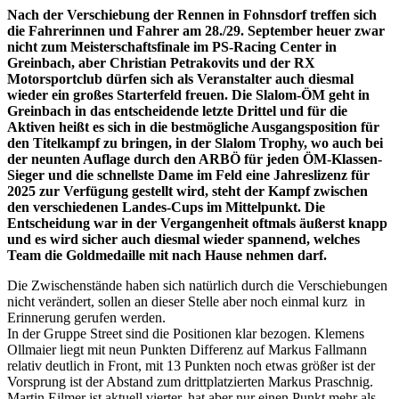
Nach der Verschiebung der Rennen in Fohnsdorf treffen sich
die Fahrerinnen und Fahrer am 28./29. September heuer zwar
nicht zum Meisterschaftsfinale im PS-Racing Center in
Greinbach, aber Christian Petrakovits und der RX
Motorsportclub dürfen sich als Veranstalter auch diesmal
wieder ein großes Starterfeld freuen. Die Slalom-ÖM geht in
Greinbach in das entscheidende letzte Drittel und für die
Aktiven heißt es sich in die bestmögliche Ausgangsposition für
den Titelkampf zu bringen, in der Slalom Trophy, wo auch bei
der neunten Auflage durch den ARBÖ für jeden ÖM-Klassen-
Sieger und die schnellste Dame im Feld eine Jahreslizenz für
2025 zur Verfügung gestellt wird, steht der Kampf zwischen
den verschiedenen Landes-Cups im Mittelpunkt. Die
Entscheidung war in der Vergangenheit oftmals äußerst knapp
und es wird sicher auch diesmal wieder spannend, welches
Team die Goldmedaille mit nach Hause nehmen darf.
Die Zwischenstände haben sich natürlich durch die Verschiebungen
nicht verändert, sollen an dieser Stelle aber noch einmal kurz in
Erinnerung gerufen werden.
In der Gruppe Street sind die Positionen klar bezogen. Klemens
Ollmaier liegt mit neun Punkten Differenz auf Markus Fallmann
relativ deutlich in Front, mit 13 Punkten noch etwas größer ist der
Vorsprung ist der Abstand zum drittplatzierten Markus Praschnig.
Martin Eilmer ist aktuell vierter, hat aber nur einen Punkt mehr als