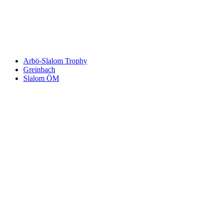
An welche Email-Adresse sollen wir die Motor Freizeit Trends
News senden?
Your email
johnsmith@example.com
Newsletter abonnieren
Arbö-Slalom Trophy
Greinbach
Slalom ÖM