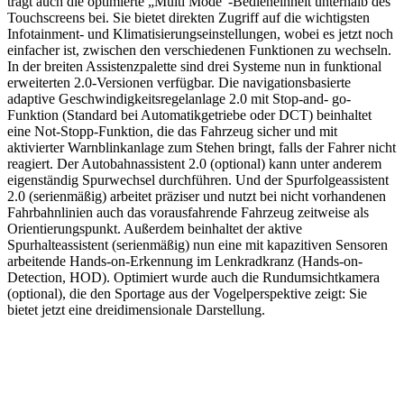
trägt auch die optimierte „Multi Mode“-Bedieneinheit unterhalb des
Touchscreens bei. Sie bietet direkten Zugriff auf die wichtigsten
Infotainment- und Klimatisierungseinstellungen, wobei es jetzt noch
einfacher ist, zwischen den verschiedenen Funktionen zu wechseln.
In der breiten Assistenzpalette sind drei Systeme nun in funktional
erweiterten 2.0-Versionen verfügbar. Die navigationsbasierte
adaptive Geschwindigkeitsregelanlage 2.0 mit Stop-and- go-
Funktion (Standard bei Automatikgetriebe oder DCT) beinhaltet
eine Not-Stopp-Funktion, die das Fahrzeug sicher und mit
aktivierter Warnblinkanlage zum Stehen bringt, falls der Fahrer nicht
reagiert. Der Autobahnassistent 2.0 (optional) kann unter anderem
eigenständig Spurwechsel durchführen. Und der Spurfolgeassistent
2.0 (serienmäßig) arbeitet präziser und nutzt bei nicht vorhandenen
Fahrbahnlinien auch das vorausfahrende Fahrzeug zeitweise als
Orientierungspunkt. Außerdem beinhaltet der aktive
Spurhalteassistent (serienmäßig) nun eine mit kapazitiven Sensoren
arbeitende Hands-on-Erkennung im Lenkradkranz (Hands-on-
Detection, HOD). Optimiert wurde auch die Rundumsichtkamera
(optional), die den Sportage aus der Vogelperspektive zeigt: Sie
bietet jetzt eine dreidimensionale Darstellung.