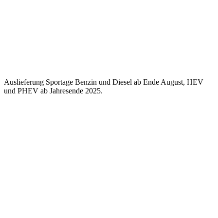
Auslieferung Sportage Benzin und Diesel ab Ende August, HEV
und PHEV ab Jahresende 2025.
Keine Motor Freizeit Trends News mehr verpassen!
Jetzt Newsletter kostenlos abonnieren.
Wir respektieren den
Datenschutz
! Eine Abmeldung vom Newsletter
ist jederzeit möglich.
An welche Email-Adresse sollen wir die Motor Freizeit Trends
News senden?
Your email
johnsmith@example.com
Newsletter abonnieren