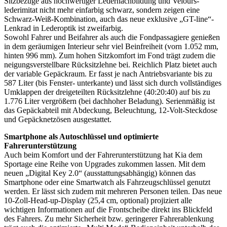
Sitzbezüge aus hochwertiger Ledernachbildung und Velours-
lederimitat nicht mehr einfarbig schwarz, sondern zeigen eine
Schwarz-Weiß-Kombination, auch das neue exklusive „GT-line“-
Lenkrad in Lederoptik ist zweifarbig.
Sowohl Fahrer und Beifahrer als auch die Fondpassagiere genießen
in dem geräumigen Interieur sehr viel Beinfreiheit (vorn 1.052 mm,
hinten 996 mm). Zum hohen Sitzkomfort im Fond trägt zudem die
neigungsverstellbare Rücksitzlehne bei. Reichlich Platz bietet auch
der variable Gepäckraum. Er fasst je nach Antriebsvariante bis zu
587 Liter (bis Fenster- unterkante) und lässt sich durch vollständiges
Umklappen der dreigeteilten Rücksitzlehne (40:20:40) auf bis zu
1.776 Liter vergrößern (bei dachhoher Beladung). Serienmäßig ist
das Gepäckabteil mit Abdeckung, Beleuchtung, 12-Volt-Steckdose
und Gepäcknetzösen ausgestattet.
Smartphone als Autoschlüssel und optimierte
Fahrerunterstützung
Auch beim Komfort und der Fahrerunterstützung hat Kia dem
Sportage eine Reihe von Upgrades zukommen lassen. Mit dem
neuen „Digital Key 2.0“ (ausstattungsabhängig) können das
Smartphone oder eine Smartwatch als Fahrzeugschlüssel genutzt
werden. Er lässt sich zudem mit mehreren Personen teilen. Das neue
10-Zoll-Head-up-Display (25,4 cm, optional) projiziert alle
wichtigen Informationen auf die Frontscheibe direkt ins Blickfeld
des Fahrers. Zu mehr Sicherheit bzw. geringerer Fahrerablenkung