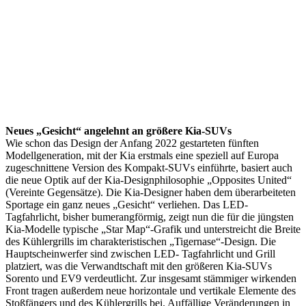
Neues „Gesicht“ angelehnt an größere Kia-SUVs
Wie schon das Design der Anfang 2022 gestarteten fünften
Modellgeneration, mit der Kia erstmals eine speziell auf Europa
zugeschnittene Version des Kompakt-SUVs einführte, basiert auch
die neue Optik auf der Kia-Designphilosophie „Opposites United“
(Vereinte Gegensätze). Die Kia-Designer haben dem überarbeiteten
Sportage ein ganz neues „Gesicht“ verliehen. Das LED-
Tagfahrlicht, bisher bumerangförmig, zeigt nun die für die jüngsten
Kia-Modelle typische „Star Map“-Grafik und unterstreicht die Breite
des Kühlergrills im charakteristischen „Tigernase“-Design. Die
Hauptscheinwerfer sind zwischen LED- Tagfahrlicht und Grill
platziert, was die Verwandtschaft mit den größeren Kia-SUVs
Sorento und EV9 verdeutlicht. Zur insgesamt stämmiger wirkenden
Front tragen außerdem neue horizontale und vertikale Elemente des
Stoßfängers und des Kühlergrills bei. Auffällige Veränderungen in