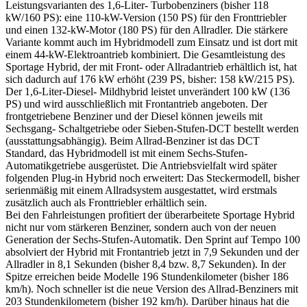
Leistungsvarianten des 1,6-Liter- Turbobenziners (bisher 118
kW/160 PS): eine 110-kW-Version (150 PS) für den Fronttriebler
und einen 132-kW-Motor (180 PS) für den Allradler. Die stärkere
Variante kommt auch im Hybridmodell zum Einsatz und ist dort mit
einem 44-kW-Elektroantrieb kombiniert. Die Gesamtleistung des
Sportage Hybrid, der mit Front- oder Allradantrieb erhältlich ist, hat
sich dadurch auf 176 kW erhöht (239 PS, bisher: 158 kW/215 PS).
Der 1,6-Liter-Diesel- Mildhybrid leistet unverändert 100 kW (136
PS) und wird ausschließlich mit Frontantrieb angeboten. Der
frontgetriebene Benziner und der Diesel können jeweils mit
Sechsgang- Schaltgetriebe oder Sieben-Stufen-DCT bestellt werden
(ausstattungsabhängig). Beim Allrad-Benziner ist das DCT
Standard, das Hybridmodell ist mit einem Sechs-Stufen-
Automatikgetriebe ausgerüstet. Die Antriebsvielfalt wird später
folgenden Plug-in Hybrid noch erweitert: Das Steckermodell, bisher
serienmäßig mit einem Allradsystem ausgestattet, wird erstmals
zusätzlich auch als Fronttriebler erhältlich sein.
Bei den Fahrleistungen profitiert der überarbeitete Sportage Hybrid
nicht nur vom stärkeren Benziner, sondern auch von der neuen
Generation der Sechs-Stufen-Automatik. Den Sprint auf Tempo 100
absolviert der Hybrid mit Frontantrieb jetzt in 7,9 Sekunden und der
Allradler in 8,1 Sekunden (bisher 8,4 bzw. 8,7 Sekunden). In der
Spitze erreichen beide Modelle 196 Stundenkilometer (bisher 186
km/h). Noch schneller ist die neue Version des Allrad-Benziners mit
203 Stundenkilometern (bisher 192 km/h). Darüber hinaus hat die