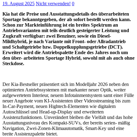
19. August 2025
Nicht verwenden!
0
Kia hat die Preise und Ausstattungsdetails des überarbeiteten
Sportage bekanntgegeben, der ab sofort bestellt werden kann.
Schon zur Markteinführung ist ein breites Spektrum an
Antriebsvarianten mit teils deutlich gesteigerter Leistung und
Zugkraft verfügbar: zwei Benziner, sowie ein Diesel-
Mildhybrid, je nach Variante mit Front- oder Allradantrieb
und Schaltgetriebe bzw. Doppelkupplungsgetriebe (DCT).
Erweitert wird die Antriebspalette Ende des Jahres noch um
den über- arbeiteten Sportage Hybrid, sowohl mit als auch ohne
Steckdose.
Der Kia-Bestseller präsentiert sich im Modelljahr 2026 neben den
optimierten Antriebssystemen mit markanter neuer Optik, weiter
aufgewertetem Interieur, neuem Infotainmentsystem samt einer Fülle
neuer Angebote vom KI-Assistenten über Videostreaming bis zum
In-Car-Payment, neuen Hightech-Elementen wie digitalem
Autoschlüssel und Head-up-Display und erweiterten
Assistenzfunktionen. Unverändert bleiben die Vielfalt und das hohe
Ausstattungsniveau des Kompakt-SUVs, der bereits serien- mäßig
Navigation, Zwei-Zonen-Klimaautomatik, Smart-Key und eine
breite Assistenzpalette bietet.