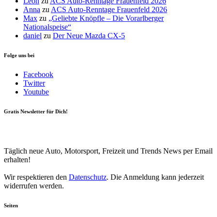
Leon
zu
ACS Auto-Renntage Frauenfeld 2026
Anna
zu
ACS Auto-Renntage Frauenfeld 2026
Max
zu
„Geliebte Knöpfle – Die Vorarlberger
Nationalspeise“
daniel
zu
Der Neue Mazda CX-5
Folge uns bei
Facebook
Twitter
Youtube
Gratis Newsletter für Dich!
Your email
johnsmith@example.com
Newsletter abonnieren
Täglich neue Auto, Motorsport, Freizeit und Trends News per Email
erhalten!
Wir respektieren den
Datenschutz
. Die Anmeldung kann jederzeit
widerrufen werden.
Seiten