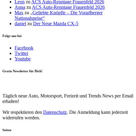
Leon
zu
ACS Auto-Renntage Frauenfeld 2026
Anna
zu
ACS Auto-Renntage Frauenfeld 2026
Max
zu
„Geliebte Knöpfle – Die Vorarlberger
Nationalspeise“
daniel
zu
Der Neue Mazda CX-5
Folge uns bei
Facebook
Twitter
Youtube
Gratis Newsletter für Dich!
Your email
johnsmith@example.com
Newsletter abonnieren
Täglich neue Auto, Motorsport, Freizeit und Trends News per Email
erhalten!
Wir respektieren den
Datenschutz
. Die Anmeldung kann jederzeit
widerrufen werden.
Seiten