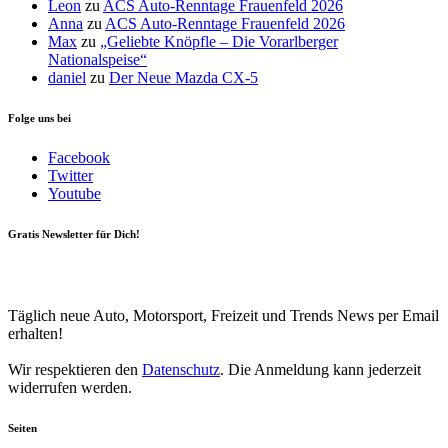
Leon
zu
ACS Auto-Renntage Frauenfeld 2026
Anna
zu
ACS Auto-Renntage Frauenfeld 2026
Max
zu
„Geliebte Knöpfle – Die Vorarlberger
Nationalspeise“
daniel
zu
Der Neue Mazda CX-5
Folge uns bei
Facebook
Twitter
Youtube
Gratis Newsletter für Dich!
Your email
johnsmith@example.com
Newsletter abonnieren
Täglich neue Auto, Motorsport, Freizeit und Trends News per Email
erhalten!
Wir respektieren den
Datenschutz
. Die Anmeldung kann jederzeit
widerrufen werden.
Seiten