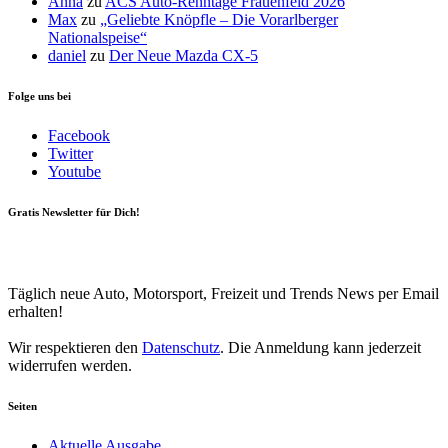
Anna
zu
ACS Auto-Renntage Frauenfeld 2026
Max
zu
„Geliebte Knöpfle – Die Vorarlberger
Nationalspeise“
daniel
zu
Der Neue Mazda CX-5
Folge uns bei
Facebook
Twitter
Youtube
Gratis Newsletter für Dich!
Your email
johnsmith@example.com
Newsletter abonnieren
Täglich neue Auto, Motorsport, Freizeit und Trends News per Email
erhalten!
Wir respektieren den
Datenschutz
. Die Anmeldung kann jederzeit
widerrufen werden.
Seiten
Aktuelle Ausgabe