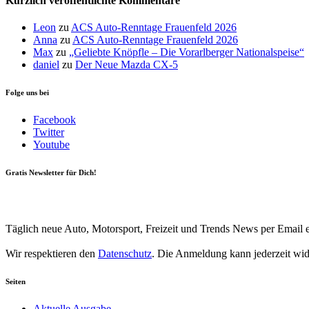
Kürzlich veröffentlichte Kommentare
Leon
zu
ACS Auto-Renntage Frauenfeld 2026
Anna
zu
ACS Auto-Renntage Frauenfeld 2026
Max
zu
„Geliebte Knöpfle – Die Vorarlberger Nationalspeise“
daniel
zu
Der Neue Mazda CX-5
Folge uns bei
Facebook
Twitter
Youtube
Gratis Newsletter für Dich!
Your email
johnsmith@example.com
Newsletter abonnieren
Täglich neue Auto, Motorsport, Freizeit und Trends News per Email e
Wir respektieren den
Datenschutz
. Die Anmeldung kann jederzeit wi
Seiten
Aktuelle Ausgabe