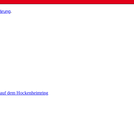
ärung
.
 auf dem Hockenheimring