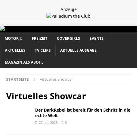
Anzeige
MOTOR
FREIZEIT
COVERGIRLS
EVENTS
AKTUELLES
TV CLIPS
AKTUELLE AUSGABE
MAGAZIN ALS ABO!
STARTSEITE
Virtuelles Showcar
Virtuelles Showcar
Der DarkRebel ist bereit für den Schritt in die
echte Welt
27. Juli 2023
0