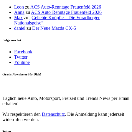
Leon
zu
ACS Auto-Renntage Frauenfeld 2026
Anna
zu
ACS Auto-Renntage Frauenfeld 2026
Max
zu
„Geliebte Knöpfle – Die Vorarlberger
Nationalspeise“
daniel
zu
Der Neue Mazda CX-5
Folge uns bei
Facebook
Twitter
Youtube
Gratis Newsletter für Dich!
Your email
johnsmith@example.com
Newsletter abonnieren
Täglich neue Auto, Motorsport, Freizeit und Trends News per Email
erhalten!
Wir respektieren den
Datenschutz
. Die Anmeldung kann jederzeit
widerrufen werden.
Seiten