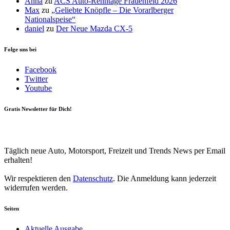
Anna
zu
ACS Auto-Renntage Frauenfeld 2026
Max
zu
„Geliebte Knöpfle – Die Vorarlberger
Nationalspeise“
daniel
zu
Der Neue Mazda CX-5
Folge uns bei
Facebook
Twitter
Youtube
Gratis Newsletter für Dich!
Your email
johnsmith@example.com
Newsletter abonnieren
Täglich neue Auto, Motorsport, Freizeit und Trends News per Email
erhalten!
Wir respektieren den
Datenschutz
. Die Anmeldung kann jederzeit
widerrufen werden.
Seiten
Aktuelle Ausgabe