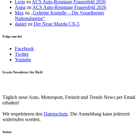
Leon
zu
ACS Auto-Renntage Frauenfeld 2026
Anna
zu
ACS Auto-Renntage Frauenfeld 2026
Max
zu
„Geliebte Knöpfle – Die Vorarlberger
Nationalspeise“
daniel
zu
Der Neue Mazda CX-5
Folge uns bei
Facebook
Twitter
Youtube
Gratis Newsletter für Dich!
Your email
johnsmith@example.com
Newsletter abonnieren
Täglich neue Auto, Motorsport, Freizeit und Trends News per Email
erhalten!
Wir respektieren den
Datenschutz
. Die Anmeldung kann jederzeit
widerrufen werden.
Seiten