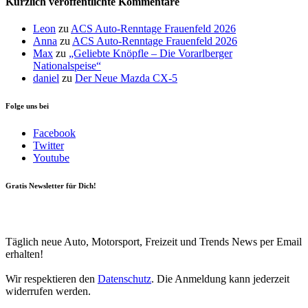
Kürzlich veröffentlichte Kommentare
Leon
zu
ACS Auto-Renntage Frauenfeld 2026
Anna
zu
ACS Auto-Renntage Frauenfeld 2026
Max
zu
„Geliebte Knöpfle – Die Vorarlberger
Nationalspeise“
daniel
zu
Der Neue Mazda CX-5
Folge uns bei
Facebook
Twitter
Youtube
Gratis Newsletter für Dich!
Your email
johnsmith@example.com
Newsletter abonnieren
Täglich neue Auto, Motorsport, Freizeit und Trends News per Email
erhalten!
Wir respektieren den
Datenschutz
. Die Anmeldung kann jederzeit
widerrufen werden.