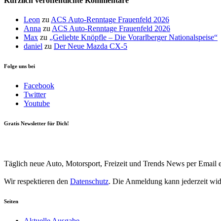
Kürzlich veröffentlichte Kommentare
Leon
zu
ACS Auto-Renntage Frauenfeld 2026
Anna
zu
ACS Auto-Renntage Frauenfeld 2026
Max
zu
„Geliebte Knöpfle – Die Vorarlberger Nationalspeise“
daniel
zu
Der Neue Mazda CX-5
Folge uns bei
Facebook
Twitter
Youtube
Gratis Newsletter für Dich!
Your email
johnsmith@example.com
Newsletter abonnieren
Täglich neue Auto, Motorsport, Freizeit und Trends News per Email e
Wir respektieren den
Datenschutz
. Die Anmeldung kann jederzeit wi
Seiten
Aktuelle Ausgabe