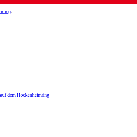
ärung
.
 auf dem Hockenheimring