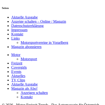
Seiten
Aktuelle Ausgabe
Anzeige schalten – Online / Magazin
Datenschutzerklärung
Impressum
Kontakt
Links
Motorsportvereine in Vorarlberg
Magazin abonnieren
Motor
Motorsport
Freizeit
Covergirls
Events
Aktuelles
TV Clips
Aktuelle Ausgabe
Magazin als Abo!
Anzeigen schalten
Kontakt
© 2026 - Motor Freizeit Trends - Das Automagazin für Österreich