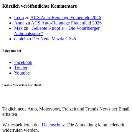
Kürzlich veröffentlichte Kommentare
Leon
zu
ACS Auto-Renntage Frauenfeld 2026
Anna
zu
ACS Auto-Renntage Frauenfeld 2026
Max
zu
„Geliebte Knöpfle – Die Vorarlberger
Nationalspeise“
daniel
zu
Der Neue Mazda CX-5
Folge uns bei
Facebook
Twitter
Youtube
Gratis Newsletter für Dich!
Your email
johnsmith@example.com
Newsletter abonnieren
Täglich neue Auto, Motorsport, Freizeit und Trends News per Email
erhalten!
Wir respektieren den
Datenschutz
. Die Anmeldung kann jederzeit
widerrufen werden.