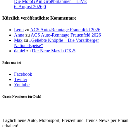
Die MotoGP in Großbritannien – LIVE
6. August 2026
0
Kürzlich veröffentlichte Kommentare
Leon
zu
ACS Auto-Renntage Frauenfeld 2026
Anna
zu
ACS Auto-Renntage Frauenfeld 2026
Max
zu
„Geliebte Knöpfle – Die Vorarlberger
Nationalspeise“
daniel
zu
Der Neue Mazda CX-5
Folge uns bei
Facebook
Twitter
Youtube
Gratis Newsletter für Dich!
Your email
johnsmith@example.com
Newsletter abonnieren
Täglich neue Auto, Motorsport, Freizeit und Trends News per Email
erhalten!