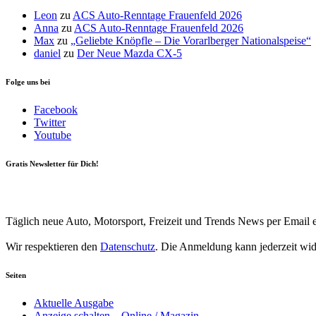
Leon
zu
ACS Auto-Renntage Frauenfeld 2026
Anna
zu
ACS Auto-Renntage Frauenfeld 2026
Max
zu
„Geliebte Knöpfle – Die Vorarlberger Nationalspeise“
daniel
zu
Der Neue Mazda CX-5
Folge uns bei
Facebook
Twitter
Youtube
Gratis Newsletter für Dich!
Your email
johnsmith@example.com
Newsletter abonnieren
Täglich neue Auto, Motorsport, Freizeit und Trends News per Email e
Wir respektieren den
Datenschutz
. Die Anmeldung kann jederzeit wi
Seiten
Aktuelle Ausgabe
Anzeige schalten – Online / Magazin