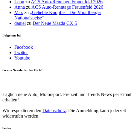
Leon
zu
ACS Auto-Renntage Frauenfeld 2026
Anna
zu
ACS Auto-Renntage Frauenfeld 2026
Max
zu
„Geliebte Knöpfle – Die Vorarlberger
Nationalspeise“
daniel
zu
Der Neue Mazda CX-5
Folge uns bei
Facebook
Twitter
Youtube
Gratis Newsletter für Dich!
Your email
johnsmith@example.com
Newsletter abonnieren
Täglich neue Auto, Motorsport, Freizeit und Trends News per Email
erhalten!
Wir respektieren den
Datenschutz
. Die Anmeldung kann jederzeit
widerrufen werden.
Seiten