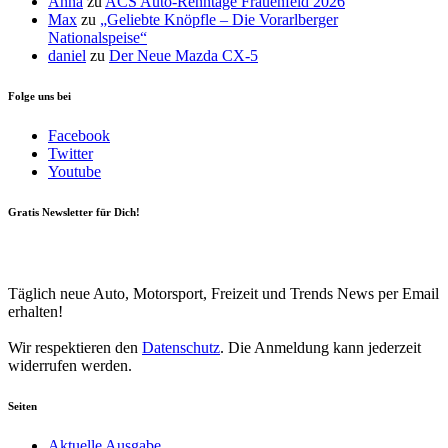
Anna
zu
ACS Auto-Renntage Frauenfeld 2026
Max
zu
„Geliebte Knöpfle – Die Vorarlberger
Nationalspeise“
daniel
zu
Der Neue Mazda CX-5
Folge uns bei
Facebook
Twitter
Youtube
Gratis Newsletter für Dich!
Your email
johnsmith@example.com
Newsletter abonnieren
Täglich neue Auto, Motorsport, Freizeit und Trends News per Email
erhalten!
Wir respektieren den
Datenschutz
. Die Anmeldung kann jederzeit
widerrufen werden.
Seiten
Aktuelle Ausgabe