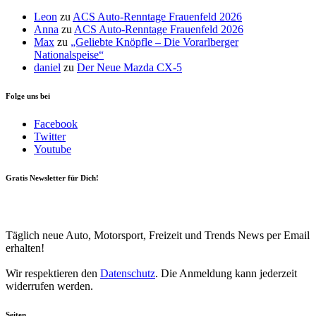
Leon
zu
ACS Auto-Renntage Frauenfeld 2026
Anna
zu
ACS Auto-Renntage Frauenfeld 2026
Max
zu
„Geliebte Knöpfle – Die Vorarlberger
Nationalspeise“
daniel
zu
Der Neue Mazda CX-5
Folge uns bei
Facebook
Twitter
Youtube
Gratis Newsletter für Dich!
Your email
johnsmith@example.com
Newsletter abonnieren
Täglich neue Auto, Motorsport, Freizeit und Trends News per Email
erhalten!
Wir respektieren den
Datenschutz
. Die Anmeldung kann jederzeit
widerrufen werden.
Seiten