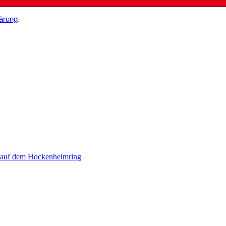
ärung
.
 auf dem Hockenheimring