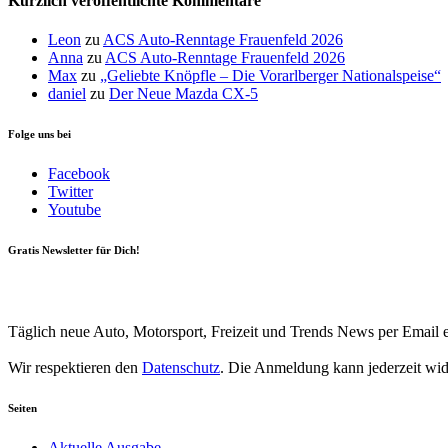
Kürzlich veröffentlichte Kommentare
Leon
zu
ACS Auto-Renntage Frauenfeld 2026
Anna
zu
ACS Auto-Renntage Frauenfeld 2026
Max
zu
„Geliebte Knöpfle – Die Vorarlberger Nationalspeise“
daniel
zu
Der Neue Mazda CX-5
Folge uns bei
Facebook
Twitter
Youtube
Gratis Newsletter für Dich!
Your email
johnsmith@example.com
Newsletter abonnieren
Täglich neue Auto, Motorsport, Freizeit und Trends News per Email e
Wir respektieren den
Datenschutz
. Die Anmeldung kann jederzeit wi
Seiten
Aktuelle Ausgabe