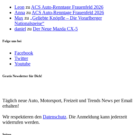
Leon
zu
ACS Auto-Renntage Frauenfeld 2026
Anna
zu
ACS Auto-Renntage Frauenfeld 2026
Max
zu
„Geliebte Knöpfle – Die Vorarlberger
Nationalspeise“
daniel
zu
Der Neue Mazda CX-5
Folge uns bei
Facebook
Twitter
Youtube
Gratis Newsletter für Dich!
Your email
johnsmith@example.com
Newsletter abonnieren
Täglich neue Auto, Motorsport, Freizeit und Trends News per Email
erhalten!
Wir respektieren den
Datenschutz
. Die Anmeldung kann jederzeit
widerrufen werden.
Seiten